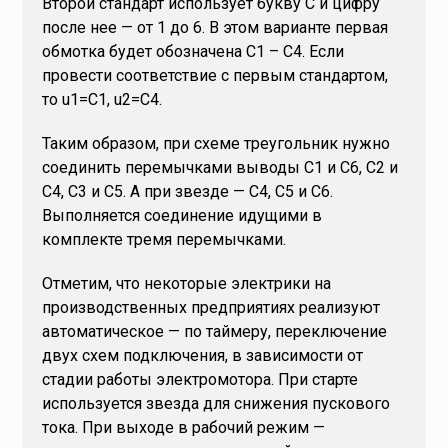
Второй стандарт использует букву С и цифру
после нее — от 1 до 6. В этом варианте первая
обмотка будет обозначена С1 – С4. Если
провести соответствие с первым стандартом,
то u1=C1, u2=C4.
Таким образом, при схеме треугольник нужно
соединить перемычками выводы С1 и С6, С2 и
С4, С3 и С5. А при звезде — С4, С5 и С6.
Выполняется соединение идущими в
комплекте тремя перемычками.
Отметим, что некоторые электрики на
производственных предприятиях реализуют
автоматическое — по таймеру, переключение
двух схем подключения, в зависимости от
стадии работы электромотора. При старте
используется звезда для снижения пускового
тока. При выходе в рабочий режим —