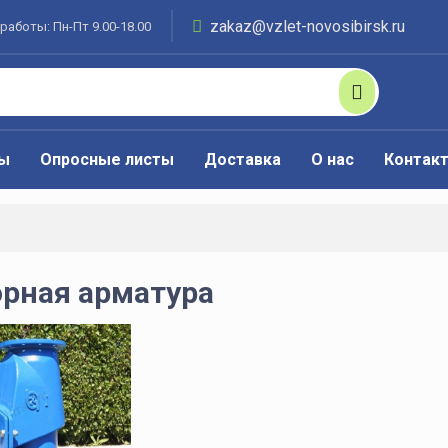
zakaz@vzlet-novosibirsk.ru
работы: Пн-Пт 9.00-18.00
ты
Опросные листы
Доставка
О нас
Контак
рная арматура