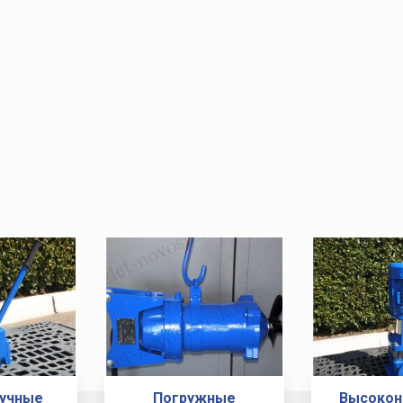
ручные
Погружные
Высокон