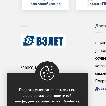
водоснабжения
насосы П
Дост
В Нов
доста
осуще
компа
630090, Новосибирск,
самов
проспект Димитрова, д. 7
Подро
+7 (383) 210-61-18
Дост
Продолжая использовать сайт вы
zakaz@vzlet-novosibirsk.ru
даёте согласие с
политикой
конфиденциальности
, на
обработку