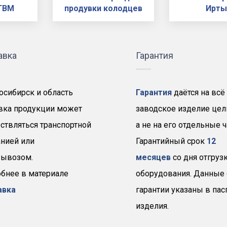
ГВМ
продувки колодцев
Ирт
авка
Гарантия
осибирск и область
Гарантия
даётся на всё
вка продукции может
заводское изделие цел
ствляться транспортной
а не на его отдельные ч
нией или
Гарантийный срок
12
ывозом.
месяцев
со дня отгруз
бнее в материале
оборудования. Данные 
авка
гарантии указаны в пас
изделия.