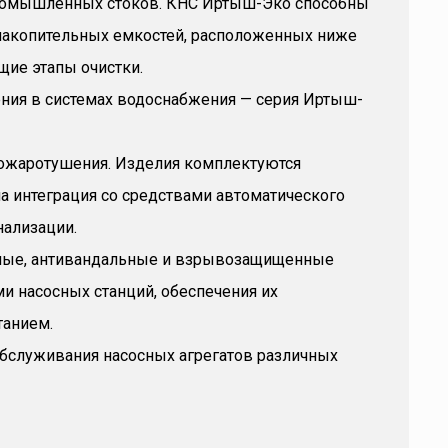
промышленных стоков. КНС Иртыш-Эко способны
накопительных емкостей, расположенных ниже
щие этапы очистки.
ения в системах водоснабжения — серия Иртыш-
пожаротушения. Изделия комплектуются
 интеграция со средствами автоматического
нализации.
ные, антивандальные и взрывозащищенные
ми насосных станций, обеспечения их
танием.
обслуживания насосных агрегатов различных