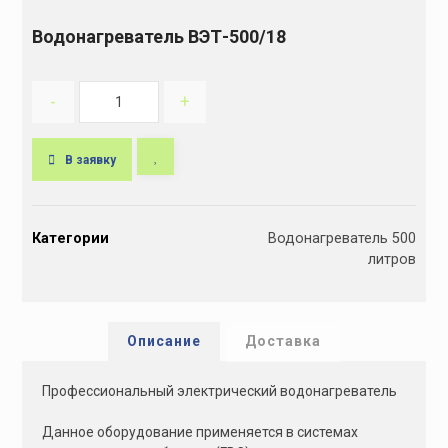
Водонагреватель ВЭТ-500/18
-
+
В заявку
A
l
Категории
Водонагреватель 500
t
литров
e
r
n
a
Описание
Доставка
t
i
Профессиональный электрический водонагреватель
v
e
Данное оборудование применяется в системах