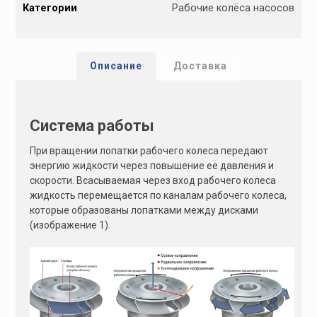
Категории
Рабочие колёса насосов
t
e
r
n
Описание
Доставка
a
t
i
Система работы
v
e
При вращении лопатки рабочего колеса передают
:
энергию жидкости через повышение ее давления и
скорости. Всасываемая через вход рабочего колеса
жидкость перемещается по каналам рабочего колеса,
которые образованы лопатками между дисками
(изображение 1).