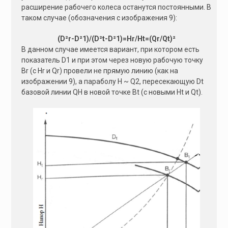
расширение рабочего колеса останутся постоянными. В
таком случае (обозначения с изображения 9):
(D²r-D²1)/(D²t-D²1)=Hr/Ht=(Qr/Qt)²
В данном случае имеется вариант, при котором есть
показатель D1 и при этом через новую рабочую точку
Br (с Hr и Qr) провели не прямую линию (как на
изображении 9), а параболу H ~ Q2, пересекающую Dt
базовой линии QH в новой точке Bt (с новыми Ht и Qt).