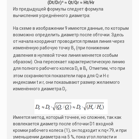
(Dt/Dr)² ≈ Qt/Qr ≈ Ht/Hr
Из предыдущей формулы следует формула
вычисления усреднённого диаметра:
На схеме в изображении 9 имеются данные, по которым
возможно определить диаметр после обточки. Здесь
от начала координат проводится прямая линия через
изменённую рабочую точку B
(при понижении
r
давления в нулевой точке линия меняется особым
образом). Она пересекает характеристическую линию
для полного рабочего колеса D
в B
. Отметим, что при
t
t
этом сохраняются показатели пара для Q и H с
индексами t и r, они показывают размер желаемого
изменённого диаметра D
.
r
Имеется метод, который точнее, но сложнее, так как
вовлекается диаметр после обточки D1 входной
кромки рабочего колеса (1), он подходит к nq<79, и при
уменьшении диаметра на 5 %, пока угол лопасти и