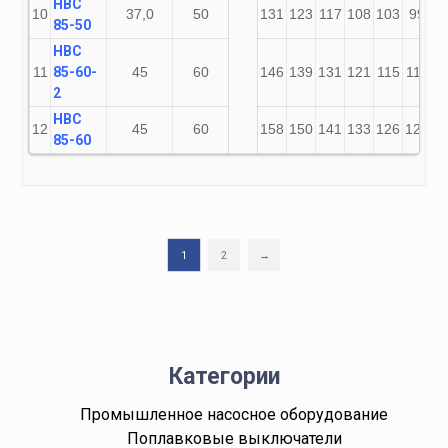
НВС
10
37,0
50
131
123
117
108
103
99
8
85-50
НВС
11
85-60-
45
60
146
139
131
121
115
110
9
2
НВС
12
45
60
158
150
141
133
126
122
1
85-60
1
2
→
Категории
Промышленное насосное оборудование
Поплавковые выключатели