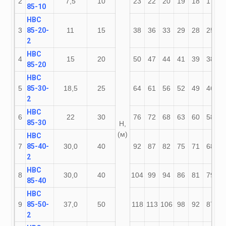
2
7,5
10
23
22
20
19
18
17
1
85-10
НВС
3
85-20-
11
15
38
36
33
29
28
25
2
2
НВС
4
15
20
50
47
44
41
39
38
3
85-20
НВС
5
85-30-
18,5
25
64
61
56
52
49
46
3
2
НВС
6
22
30
76
72
68
63
60
58
5
85-30
Н,
(м)
НВС
7
85-40-
30,0
40
92
87
82
75
71
68
5
2
НВС
8
30,0
40
104
99
94
86
81
79
7
85-40
НВС
9
85-50-
37,0
50
118
113
106
98
92
87
7
2