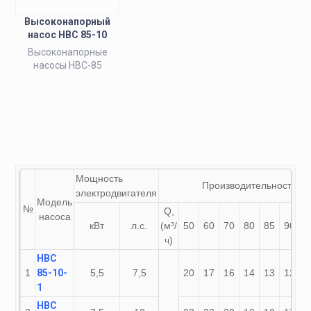
Высоконапорный
насос НВС 85-10
Высоконапорные
насосы НВС-85
Мощность
Производительность
электродвигателя
Модель
№
Q,
насоса
кВт
л.с.
(м³/
50
60
70
80
85
90
1
ч)
НВС
1
85-10-
5,5
7,5
20
17
16
14
13
12
9
1
НВС