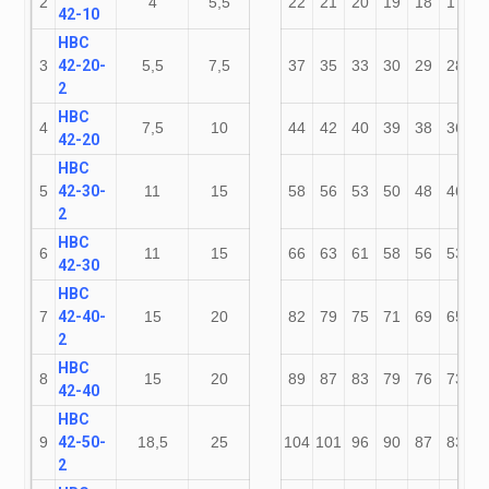
2
4
5,5
22
21
20
19
18
17
1
42-10
НВС
3
42-20-
5,5
7,5
37
35
33
30
29
28
2
2
НВС
4
7,5
10
44
42
40
39
38
36
3
42-20
НВС
5
42-30-
11
15
58
56
53
50
48
46
4
2
НВС
6
11
15
66
63
61
58
56
53
4
42-30
НВС
7
42-40-
15
20
82
79
75
71
69
65
5
2
НВС
8
15
20
89
87
83
79
76
73
6
42-40
НВС
9
42-50-
18,5
25
104
101
96
90
87
83
7
2