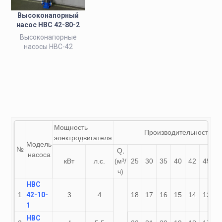
Высоконапорный
насос НВС 42-80-2
Высоконапорные
насосы НВС-42
Мощность
Производительность
электродвигателя
Модель
№
Q,
насоса
кВт
л.с.
(м³/
25
30
35
40
42
45
5
ч)
НВС
1
42-10-
3
4
18
17
16
15
14
13
1
1
НВС