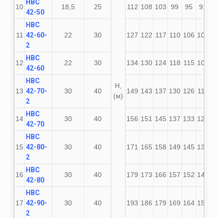
НВС
10
18,5
25
112
108
103
99
95
91
8
42-50
НВС
11
42-60-
22
30
127
122
117
110
106
101
9
2
НВС
12
22
30
134
130
124
118
115
109
1
42-60
НВС
Н,
13
42-70-
30
40
149
143
137
130
126
119
1
(м)
2
НВС
14
30
40
156
151
145
137
133
127
1
42-70
НВС
15
42-80-
30
40
171
165
158
149
145
137
1
2
НВС
16
30
40
179
173
166
157
152
145
1
42-80
НВС
17
42-90-
30
40
193
186
179
169
164
156
1
2