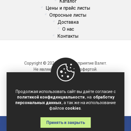
Каталог
Цены и прайс листы
Опросные листы
Доставка
О нас
Контакты
Copyright © 2026 ОДО Предприятие Взлет.
Не является публичной офертой.
Карта сайта
Продолжая использовать сайт вы даёте согласие с
политикой конфиденциальности
, на
обработку
Политика конфиденциальности
персональных данных
, а так же на использование
Соглашение на обработку персональных данных
файлов
cookies
.
Принять и закрыть
Главная
Каталог
Написать
Позвонить