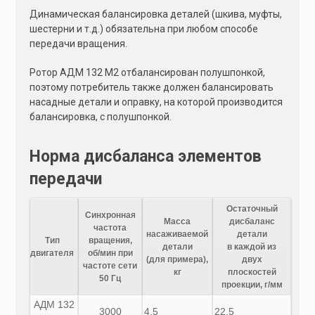
Динамическая балансировка деталей (шкива, муфты,
шестерни и т.д.) обязательна при любом способе
передачи вращения.
Ротор АДМ 132 M2 отбалансирован полушпонкой,
поэтому потребитель также должен балансировать
насадные детали и оправку, на которой производится
балансировка, с полушпонкой.
Норма дисбаланса элементов
передачи
Остаточный
Синхронная
Масса
дисбаланс
частота
насаживаемой
детали
Тип
вращения,
детали
в каждой из
двигателя
об/мин при
(для примера),
двух
частоте сети
кг
плоскостей
50 Гц
проекции, г/мм
АДМ 132
3000
4,5
22,5