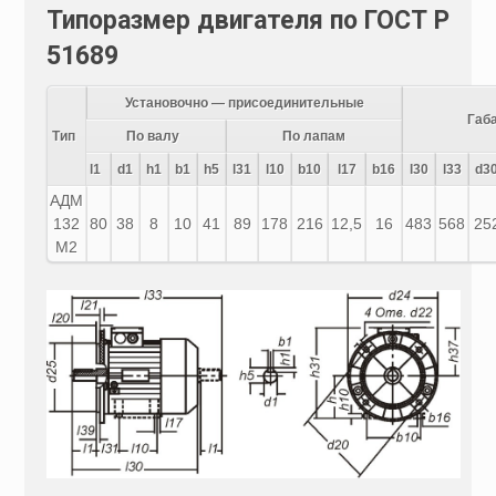
Типоразмер двигателя по ГОСТ Р
51689
Установочно — присоединительные
Габ
Тип
По валу
По лапам
l1
d1
h1
b1
h5
l31
l10
b10
l17
b16
l30
l33
d3
АДМ
132
80
38
8
10
41
89
178
216
12,5
16
483
568
25
M2