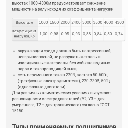
высотах 1000-4300м предусматривает снижение
мощности на валу исходя из коэффициента нагрузки
1000
1500
2000
2400
3000
3500
4000
4300
Высота, м
Коэффициент
1,00
0,98
0,95
0,93
0,88
0,84
0,80
0,74
нагрузки, Кр
окружающая среда должна быть неагрессивной,
невзрывоопасной, не разрушать металлы и
изоляционные материалы, без избытка водяных
паров и токопроводящей пыли;
сеть переменного тока в 220В, частота 50-60Гц
(трехфазные электродвигатели), 220-230В, 50Гц
(однофазные двигатели).
Для различных климатических условиях выпускают
разновидности электродвигателей (У2, У3 – для
умеренного, Т2 – для тропического) согласно ГОСТ
15150.
Типы применяемых подшипников