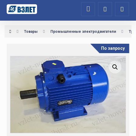
Товары
Промышленные электродвигатели
Тре
По запросу
Увеличить изображение