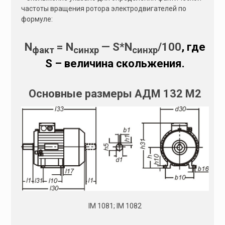
частоты вращения ротора электродвигателей по
формуле:
N
= N
— S*N
/100
, где
факт
синхр
синхр
S – величина скольжения.
Основные размеры АДМ 132 M2
IM 1081; IM 1082