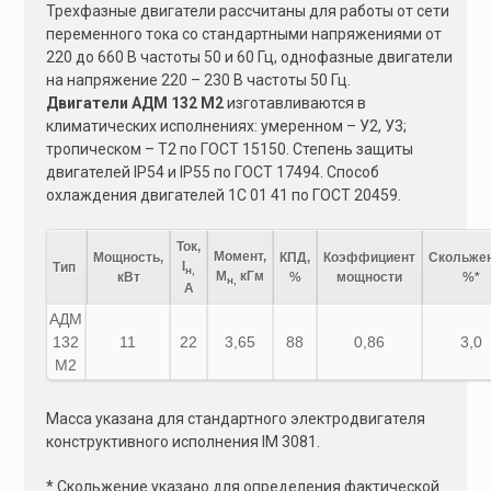
e
Трехфазные двигатели рассчитаны для работы от сети
переменного тока со стандартными напряжениями от
:
220 до 660 В частоты 50 и 60 Гц, однофазные двигатели
на напряжение 220 – 230 В частоты 50 Гц.
Двигатели АДМ 132 M2
изготавливаются в
климатических исполнениях: умеренном – У2, У3;
тропическом – Т2 по ГОСТ 15150. Степень защиты
двигателей IP54 и IP55 по ГОСТ 17494. Способ
охлаждения двигателей 1C 01 41 по ГОСТ 20459.
Ток,
Момент,
Мощность,
КПД,
Коэффициент
Скольжен
I
Тип
н,
М
кГм
кВт
%
мощности
%*
н,
А
АДМ
132
11
22
3,65
88
0,86
3,0
M2
Масса указана для стандартного электродвигателя
конструктивного исполнения IM 3081.
* Скольжение указано для определения фактической