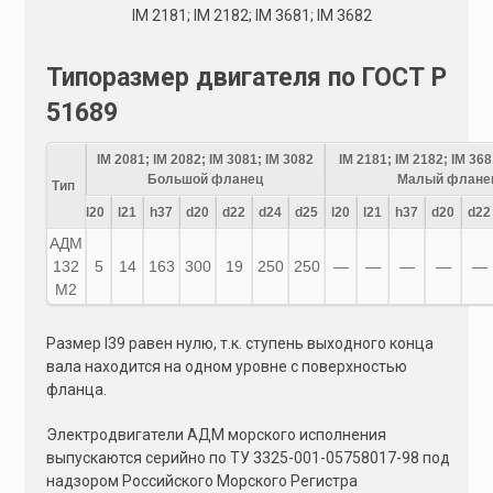
IM 2181; IM 2182; IM 3681; IM 3682
Типоразмер двигателя по ГОСТ Р
51689
IM 2081; IM 2082; IM 3081; IM 3082
IM 2181; IM 2182; IM 368
Большой фланец
Малый флане
Тип
l20
l21
h37
d20
d22
d24
d25
l20
l21
h37
d20
d22
АДМ
132
5
14
163
300
19
250
250
—
—
—
—
—
M2
Размер l39 равен нулю, т.к. ступень выходного конца
вала находится на одном уровне с поверхностью
фланца.
Электродвигатели АДМ морского исполнения
выпускаются серийно по ТУ 3325-001-05758017-98 под
надзором Российского Морского Регистра