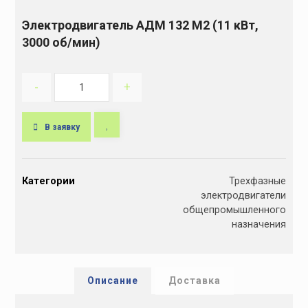
Электродвигатель АДМ 132 М2 (11 кВт,
3000 об/мин)
-
+
В заявку
A
l
Категории
Трехфазные
t
электродвигатели
e
общепромышленного
r
назначения
n
a
t
i
Описание
Доставка
v