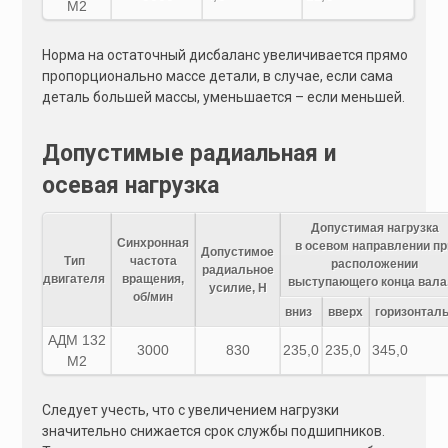
M2
Норма на остаточный дисбаланс увеличивается прямо
пропорционально массе детали, в случае, если сама
деталь большей массы, уменьшается – если меньшей.
Допустимые радиальная и
осевая нагрузка
Допустимая нагрузка
Синхронная
в осевом направлении пр
Допустимое
Тип
частота
расположении
радиальное
двигателя
вращения,
выступающего конца вала
усилие, Н
об/мин
вниз
вверх
горизонтал
АДМ 132
3000
830
235,0
235,0
345,0
M2
Следует учесть, что с увеличением нагрузки
значительно снижается срок службы подшипников.