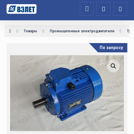
Товары
Промышленные электродвигатели
Тре
По запросу
Увеличить изображение