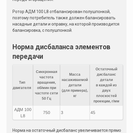
Ротор АДМ 100 L8 отбалансирован полушпонкой,
поэтому потребитель также должен балансировать
насадные детали и оправку, на которой производится
балансировка, с полушпонкой.
Норма дисбаланса элементов
передачи
Остаточный
Синхронная
Масса
дисбаланс
частота
насаживаемой
детали
Тип
вращения,
детали
в каждой из
двигателя
об/мин при
(для примера),
двух
частоте сети
кг
плоскостей
50 Гц
проекции, г/мм
АДМ 100
750
3
45
L8
Норма на остаточный дисбаланс увеличивается прямо