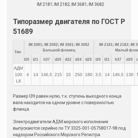
IM 2181; IM 2182; IM 3681; IM 3682
Типоразмер двигателя по ГОСТ Р
51689
IM 2081; IM 2082; IM 3081; IM 3082
IM 2181; IM 2182; IM 
Большой фланец
Малый фла
Тип
l20
l21
h37
d20
d22
d24
d25
l20
l21
h37
d20
АДМ
100
4
14
146,5
215
15
250
180
3,5
14
146,5
130
L8
Размер l39 равен нулю, т.к. ступень выходного конца
вала находится на одном уровне с поверхностью
фланца.
Электродвигатели АДМ морского исполнения
выпускаются серийно по ТУ 3325-001-05758017-98 под
надзором Российского Морского Регистра