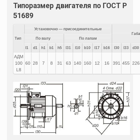
Типоразмер двигателя по ГОСТ Р
51689
Установочно — присоединительные
Габ
Тип
По валу
По лапам
l1
d1
h1
b1
h5
l31
l10
b10
l17
b16
l30
l33
d30
АДМ
100
60
28
7
8
31
63
140
160
12
16
391
455
226
L8