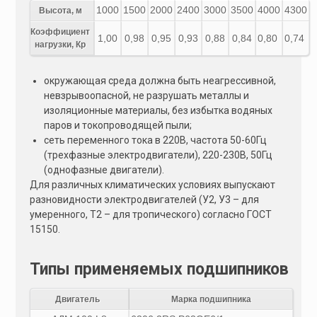
1000
1500
2000
2400
3000
3500
4000
4300
Высота, м
Коэффициент
1,00
0,98
0,95
0,93
0,88
0,84
0,80
0,74
нагрузки, Кр
окружающая среда должна быть неагрессивной,
невзрывоопасной, не разрушать металлы и
изоляционные материалы, без избытка водяных
паров и токопроводящей пыли;
сеть переменного тока в 220В, частота 50-60Гц
(трехфазные электродвигатели), 220-230В, 50Гц
(однофазные двигатели).
Для различных климатических условиях выпускают
разновидности электродвигателей (У2, У3 – для
умеренного, Т2 – для тропического) согласно ГОСТ
15150.
Типы применяемых подшипников
Двигатель
Марка подшипника