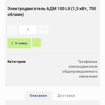
Электродвигатель АДМ 100 L8 (1,5 кВт, 750
об/мин)
-
+
В заявку
A
l
Категории
Трехфазные
t
электродвигатели
e
общепромышленного
r
назначения
n
a
t
i
Описание
Доставка
v