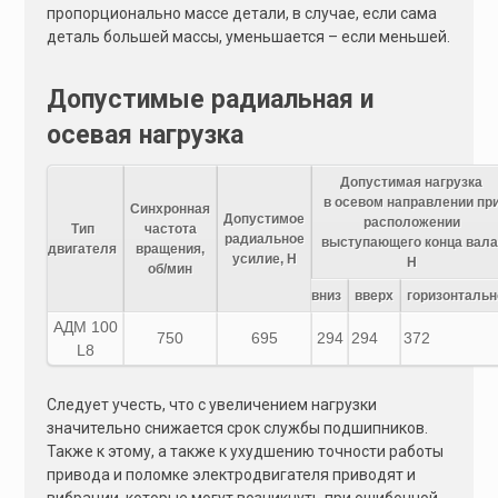
пропорционально массе детали, в случае, если сама
деталь большей массы, уменьшается – если меньшей.
Допустимые радиальная и
осевая нагрузка
Допустимая нагрузка
в осевом направлении пр
Синхронная
Допустимое
расположении
Тип
частота
радиальное
выступающего конца вала
двигателя
вращения,
усилие, Н
Н
об/мин
вниз
вверх
горизонтальн
АДМ 100
750
695
294
294
372
L8
Следует учесть, что с увеличением нагрузки
значительно снижается срок службы подшипников.
Также к этому, а также к ухудшению точности работы
привода и поломке электродвигателя приводят и
вибрации, которые могут возникнуть при ошибочной