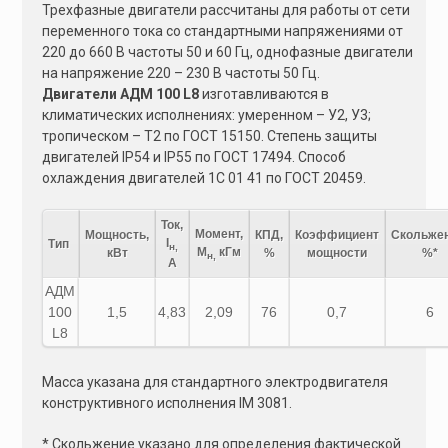
e
Трехфазные двигатели рассчитаны для работы от сети
переменного тока со стандартными напряжениями от
:
220 до 660 В частоты 50 и 60 Гц, однофазные двигатели
на напряжение 220 – 230 В частоты 50 Гц.
Двигатели АДМ 100 L8
изготавливаются в
климатических исполнениях: умеренном – У2, У3;
тропическом – Т2 по ГОСТ 15150. Степень защиты
двигателей IP54 и IP55 по ГОСТ 17494. Способ
охлаждения двигателей 1C 01 41 по ГОСТ 20459.
Ток,
Момент,
Мощность,
КПД,
Коэффициент
Скольжен
I
Тип
н,
М
кГм
кВт
%
мощности
%*
н,
А
АДМ
100
1,5
4,83
2,09
76
0,7
6
L8
Масса указана для стандартного электродвигателя
конструктивного исполнения IM 3081.
* Скольжение указано для определения фактической