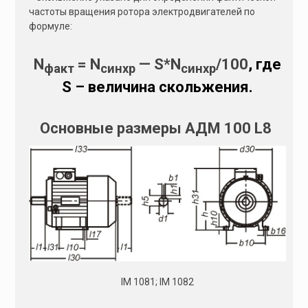
частоты вращения ротора электродвигателей по
формуле:
N
= N
— S*N
/100
, где
факт
синхр
синхр
S – величина скольжения.
Основные размеры АДМ 100 L8
IM 1081; IM 1082