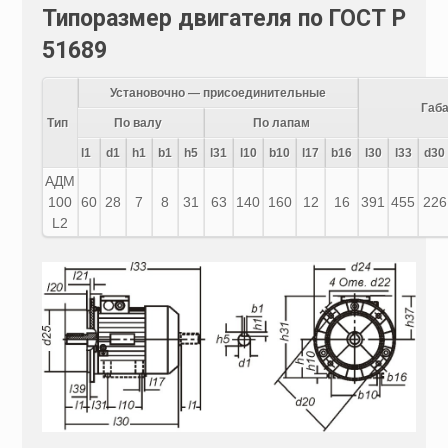
Типоразмер двигателя по ГОСТ Р
51689
Установочно — присоединительные
Габ
Тип
По валу
По лапам
l1
d1
h1
b1
h5
l31
l10
b10
l17
b16
l30
l33
d30
АДМ
100
60
28
7
8
31
63
140
160
12
16
391
455
226
L2