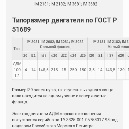
IM 2181; IM 2182; IM 3681; IM 3682
Типоразмер двигателя по ГОСТ Р
51689
IM 2081; IM 2082; IM 3081; IM 3082
IM 2181; IM 2182; IM 
Большой фланец
Малый фла
Тип
l20
l21
h37
d20
d22
d24
d25
l20
l21
h37
d20
АДМ
100
4
14
146,5
215
15
250
180
3,5
14
146,5
130
L2
Размер l39 равен нулю, т.к. ступень выходного конца
вала находится на одном уровне с поверхностью
фланца.
Электродвигатели АДМ морского исполнения
выпускаются серийно по ТУ 3325-001-05758017-98 под
надзором Российского Морского Регистра