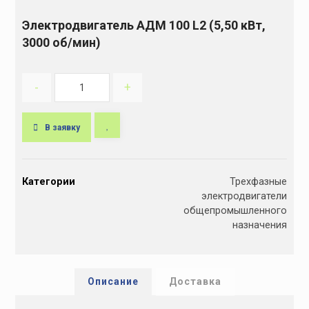
Электродвигатель АДМ 100 L2 (5,50 кВт,
3000 об/мин)
-
+
В заявку
A
l
Категории
Трехфазные
t
электродвигатели
e
общепромышленного
r
назначения
n
a
t
i
Описание
Доставка
v