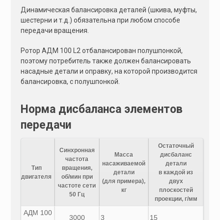
Динамическая балансировка деталей (шкива, муфты,
шестерни и т.д.) обязательна при любом способе
передачи вращения.
Ротор АДМ 100 L2 отбалансирован полушпонкой,
поэтому потребитель также должен балансировать
насадные детали и оправку, на которой производится
балансировка, с полушпонкой.
Норма дисбаланса элементов
передачи
Остаточный
Синхронная
Масса
дисбаланс
частота
насаживаемой
детали
Тип
вращения,
детали
в каждой из
двигателя
об/мин при
(для примера),
двух
частоте сети
кг
плоскостей
50 Гц
проекции, г/мм
АДМ 100
3000
3
15