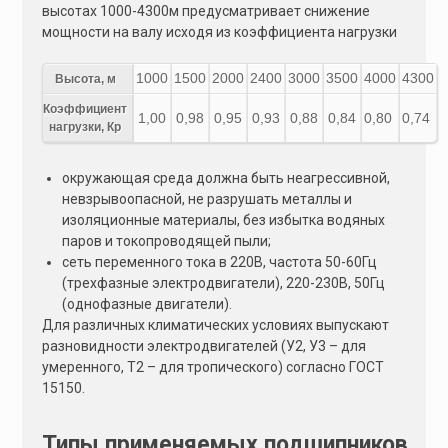
высотах 1000-4300м предусматривает снижение
мощности на валу исходя из коэффициента нагрузки
1000
1500
2000
2400
3000
3500
4000
4300
Высота, м
Коэффициент
1,00
0,98
0,95
0,93
0,88
0,84
0,80
0,74
нагрузки, Кр
окружающая среда должна быть неагрессивной,
невзрывоопасной, не разрушать металлы и
изоляционные материалы, без избытка водяных
паров и токопроводящей пыли;
сеть переменного тока в 220В, частота 50-60Гц
(трехфазные электродвигатели), 220-230В, 50Гц
(однофазные двигатели).
Для различных климатических условиях выпускают
разновидности электродвигателей (У2, У3 – для
умеренного, Т2 – для тропического) согласно ГОСТ
15150.
Типы применяемых подшипников