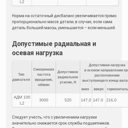
L2
Норма на остаточный дисбаланс увеличивается прямо
пропорционально массе детали, в случае, если сама
деталь большей массы, уменьшается – если меньшей.
Допустимые радиальная и
осевая нагрузка
Допустимая нагрузка
Синхронная
в осевом направлении пр
Допустимое
Тип
частота
расположении
радиальное
двигателя
вращения,
выступающего конца вала
усилие, Н
об/мин
вниз
вверх
горизонтал
АДМ 100
3000
520
147,0
147,0
216,0
L2
Следует учесть, что с увеличением нагрузки
значительно снижается срок службы подшипников.