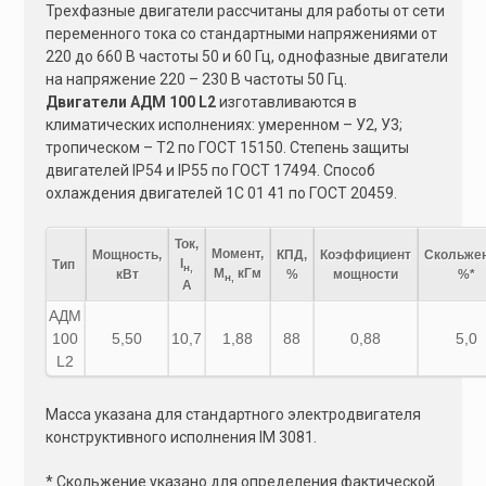
e
Трехфазные двигатели рассчитаны для работы от сети
переменного тока со стандартными напряжениями от
:
220 до 660 В частоты 50 и 60 Гц, однофазные двигатели
на напряжение 220 – 230 В частоты 50 Гц.
Двигатели АДМ 100 L2
изготавливаются в
климатических исполнениях: умеренном – У2, У3;
тропическом – Т2 по ГОСТ 15150. Степень защиты
двигателей IP54 и IP55 по ГОСТ 17494. Способ
охлаждения двигателей 1C 01 41 по ГОСТ 20459.
Ток,
Момент,
Мощность,
КПД,
Коэффициент
Скольжен
I
Тип
н,
М
кГм
кВт
%
мощности
%*
н,
А
АДМ
100
5,50
10,7
1,88
88
0,88
5,0
L2
Масса указана для стандартного электродвигателя
конструктивного исполнения IM 3081.
* Скольжение указано для определения фактической