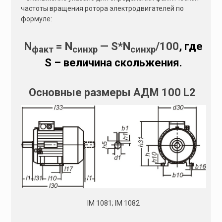
частоты вращения ротора электродвигателей по
формуле:
N
= N
— S*N
/100
, где
факт
синхр
синхр
S – величина скольжения.
Основные размеры АДМ 100 L2
IM 1081; IM 1082