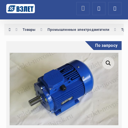
Товары
Промышленные электродвигатели
Тре
По запросу
Увеличить изображение