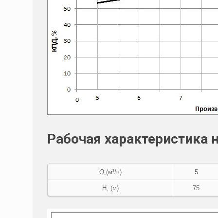
Рабочая характеристика 
Q,(м³/ч)
5
Н, (м)
75