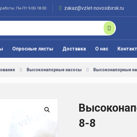
zakaz@vzlet-novosibirsk.ru
работы: Пн-Пт 9.00-18.00
ты
Опросные листы
Доставка
О нас
Контак
ование
Высоконапорные насосы
Высоконапорные на
Высоконап
Увеличить изображение
8-8