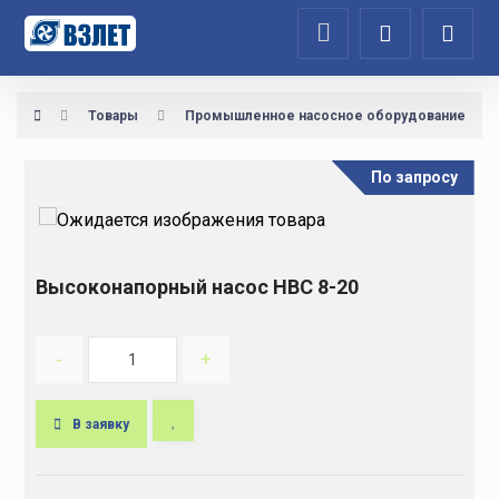
Товары
Промышленное насосное оборудование
По запросу
Высоконапорный насос НВС 8-20
-
+
В заявку
A
l