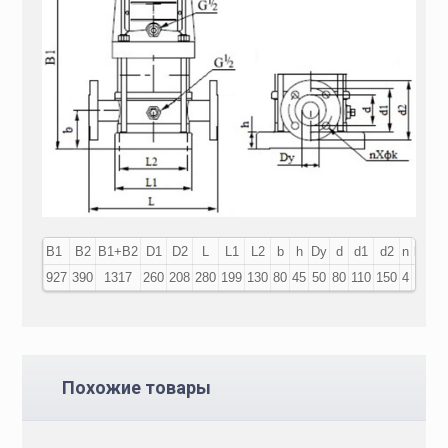
В1
В2
В1+В2
D1
D2
L
L1
L2
b
h
Dy
d
d1
d2
n
k
927
390
1317
260
208
280
199
130
80
45
50
80
110
150
4
18
Похожие товары