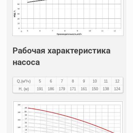
Рабочая характеристика
насоса
Q,(м³/ч)
5
6
7
8
9
10
11
12
Н, (м)
191
186
179
171
161
150
138
124