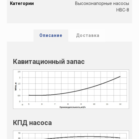
Категории
Высоконапорные насосы
t
НВС-8
e
r
n
a
Описание
Доставка
t
i
v
Кавитационный запас
e
:
КПД насоса