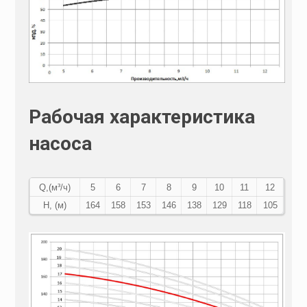
Рабочая характеристика
насоса
Q,(м³/ч)
5
6
7
8
9
10
11
12
Н, (м)
164
158
153
146
138
129
118
105