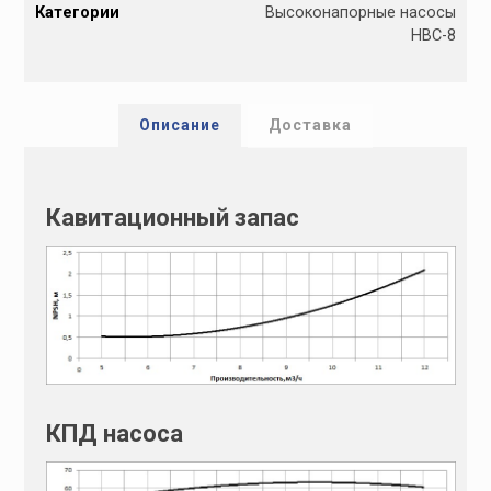
Категории
Высоконапорные насосы
t
НВС-8
e
r
n
a
Описание
Доставка
t
i
v
Кавитационный запас
e
:
КПД насоса