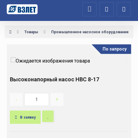
Товары
Промышленное насосное оборудование
По запросу
Высоконапорный насос НВС 8-17
-
+
В заявку
A
l