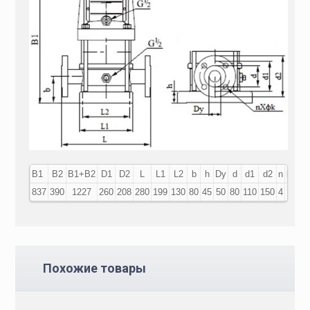
В1
В2
В1+В2
D1
D2
L
L1
L2
b
h
Dy
d
d1
d2
n
k
837
390
1227
260
208
280
199
130
80
45
50
80
110
150
4
18
Похожие товары