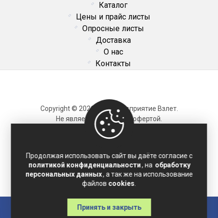
Каталог
Цены и прайс листы
Опросные листы
Доставка
О нас
Контакты
Copyright © 2026 ОДО Предприятие Взлет.
Не является публичной офертой.
Карта сайта
Продолжая использовать сайт вы даёте согласие с
политикой конфиденциальности
, на
обработку
Политика конфиденциальности
персональных данных
, а так же на использование
Соглашение на обработку персональных данных
файлов
cookies
.
Принять и закрыть