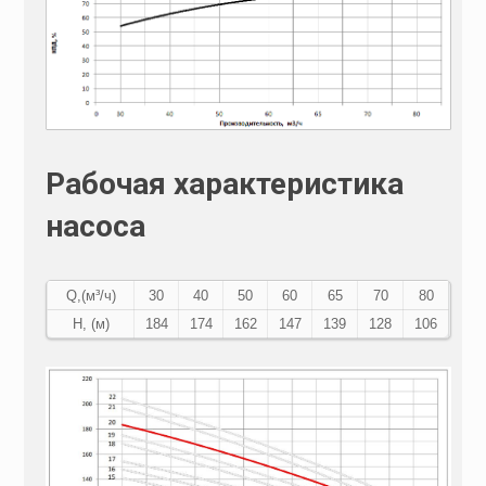
Рабочая характеристика
насоса
Q,(м³/ч)
30
40
50
60
65
70
80
Н, (м)
184
174
162
147
139
128
106