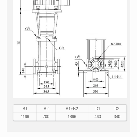
В1
В2
В1+В2
D1
D2
1166
700
1866
460
340