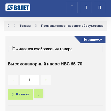
Товары
Промышленное насосное оборудование
По запросу
Высоконапорный насос НВС 65-70
-
+
В заявку
A
l