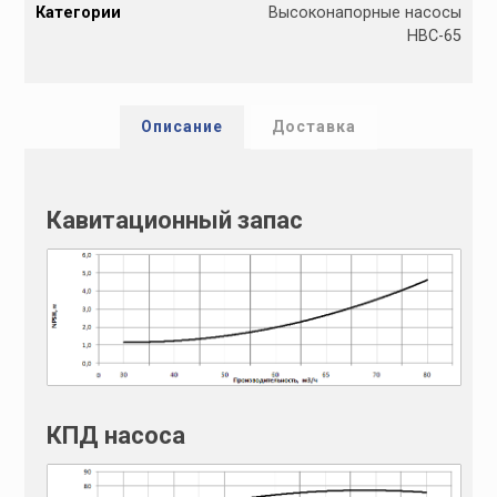
Категории
Высоконапорные насосы
t
НВС-65
e
r
n
a
Описание
Доставка
t
i
v
Кавитационный запас
e
:
КПД насоса