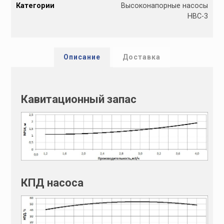
Категории
Высоконапорные насосы
t
НВС-3
e
r
n
a
Описание
Доставка
t
i
v
Кавитационный запас
e
:
КПД насоса