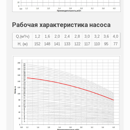
Рабочая характеристика насоса
Q,(м³/ч)
1,2
1,6
2,0
2,4
2,8
3,0
3,2
3,6
4,0
Н, (м)
152
148
141
133
122
117
110
95
77