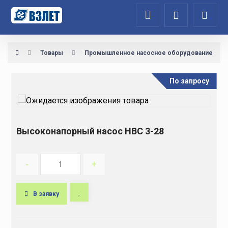
Товары
Промышленное насосное оборудование
По запросу
Высоконапорный насос НВС 3-28
-
+
В заявку
A
l