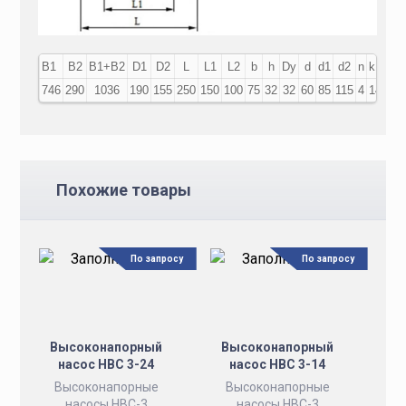
В1
В2
В1+В2
D1
D2
L
L1
L2
b
h
Dy
d
d1
d2
n
k
746
290
1036
190
155
250
150
100
75
32
32
60
85
115
4
14
Похожие товары
По запросу
По запросу
Высоконапорный
Высоконапорный
насос НВС 3-24
насос НВС 3-14
Высоконапорные
Высоконапорные
насосы НВС-3
насосы НВС-3