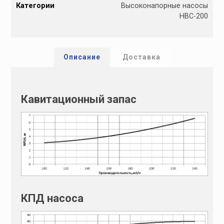
Категории
Высоконапорные насосы
t
НВС-200
e
r
n
a
Описание
Доставка
t
i
v
Кавитационный запас
e
:
КПД насоса