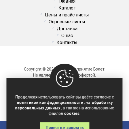
Главная
Каталог
Цены и прайс листы
Опросные листы
Доставка
О нас
Контакты
Copyright © 2026 ОДО Предприятие Взлет.
Не является публичной офертой.
Карта сайта
Продолжая использовать сайт вы даёте согласие с
политикой конфиденциальности
, на
обработку
Политика конфиденциальности
персональных данных
, а так же на использование
Соглашение на обработку персональных данных
файлов
cookies
.
Принять и закрыть