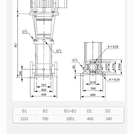
В1
В2
В1+В2
D1
D2
1101
700
1801
460
340