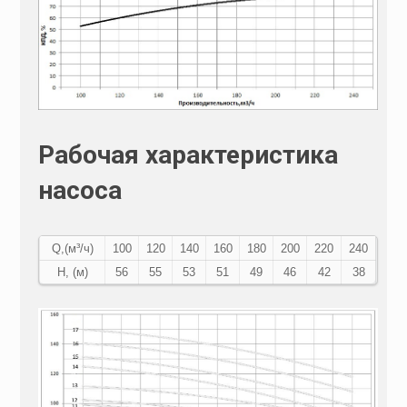
Рабочая характеристика
насоса
Q,(м³/ч)
100
120
140
160
180
200
220
240
Н, (м)
56
55
53
51
49
46
42
38