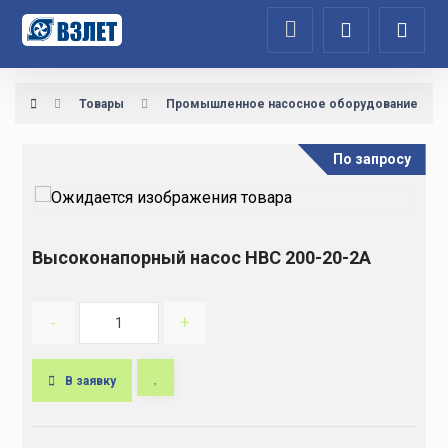
Товары
Промышленное насосное оборудование
По запросу
Высоконапорный насос НВС 200-20-2А
-
+
В заявку
A
l