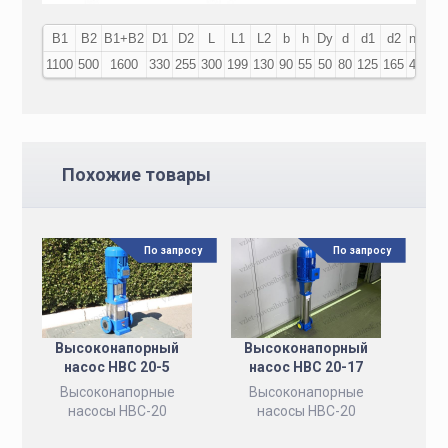
В1
В2
В1+В2
D1
D2
L
L1
L2
b
h
Dy
d
d1
d2
n
k
1100
500
1600
330
255
300
199
130
90
55
50
80
125
165
4
18
Похожие товары
По запросу
По запросу
Высоконапорный
Высоконапорный
насос НВС 20-5
насос НВС 20-17
Высоконапорные
Высоконапорные
насосы НВС-20
насосы НВС-20