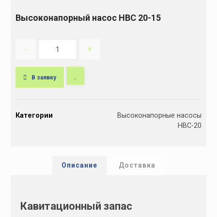
Высоконапорный насос НВС 20-15
-
+
В заявку
A
l
Категории
Высоконапорные насосы
t
НВС-20
e
r
n
a
Описание
Доставка
t
i
v
Кавитационный запас
e