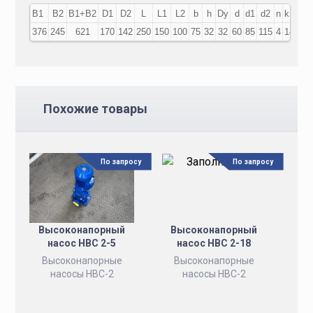
В1
В2
В1+В2
D1
D2
L
L1
L2
b
h
Dy
d
d1
d2
n
k
376
245
621
170
142
250
150
100
75
32
32
60
85
115
4
14
Похожие товары
По запросу
По запросу
Высоконапорный
Высоконапорный
насос НВС 2-5
насос НВС 2-18
Высоконапорные
Высоконапорные
насосы НВС-2
насосы НВС-2