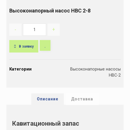
Высоконапорный насос НВС 2-8
-
+
В заявку
A
l
Категории
Высоконапорные насосы
t
НВС-2
e
r
n
a
Описание
Доставка
t
i
v
Кавитационный запас
e