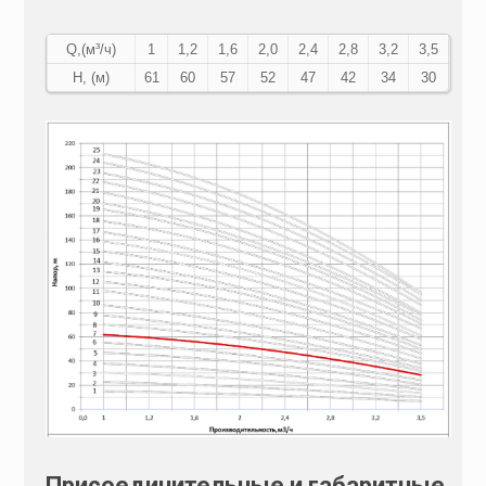
Q,(м³/ч)
1
1,2
1,6
2,0
2,4
2,8
3,2
3,5
Н, (м)
61
60
57
52
47
42
34
30
Присоединительные и габаритные