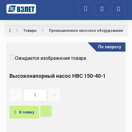
Товары
Промышленное насосное оборудование
По запросу
Высоконапорный насос НВС 150-40-1
-
+
В заявку
A
l