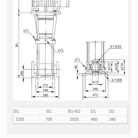
В1
В2
В1+В2
D1
D2
1320
700
2020
460
340