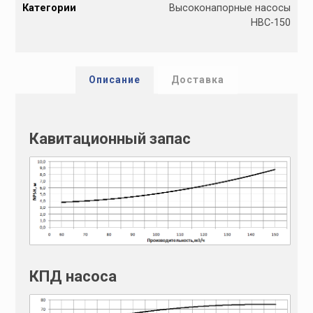
Категории
Высоконапорные насосы
t
НВС-150
e
r
n
a
Описание
Доставка
t
i
v
Кавитационный запас
e
:
КПД насоса