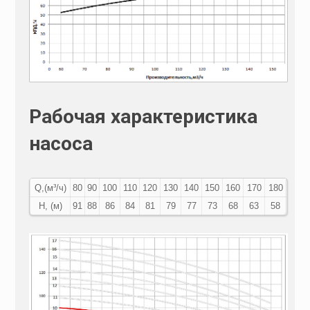
Рабочая характеристика
насоса
Q,(м³/ч)
80
90
100
110
120
130
140
150
160
170
180
Н, (м)
91
88
86
84
81
79
77
73
68
63
58