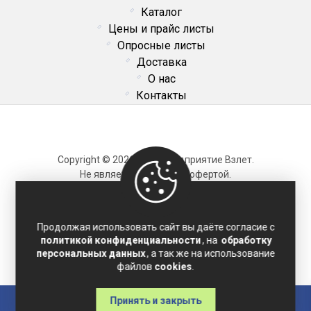
Каталог
Цены и прайс листы
Опросные листы
Доставка
О нас
Контакты
Copyright © 2026 ОДО Предприятие Взлет.
Не является публичной офертой.
Карта сайта
Продолжая использовать сайт вы даёте согласие с
политикой конфиденциальности
, на
обработку
Политика конфиденциальности
персональных данных
, а так же на использование
Соглашение на обработку персональных данных
файлов
cookies
.
Принять и закрыть