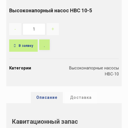
Высоконапорный насос НВС 10-5
-
+
В заявку
A
l
Категории
Высоконапорные насосы
t
НВС-10
e
r
n
a
Описание
Доставка
t
i
v
Кавитационный запас
e