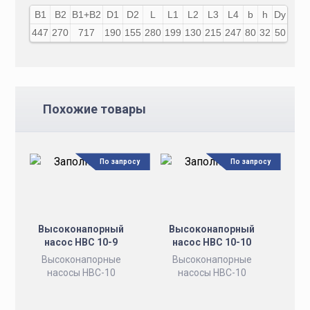
В1
В2
В1+В2
D1
D2
L
L1
L2
L3
L4
b
h
Dy
d
447
270
717
190
155
280
199
130
215
247
80
32
50
80
1
Похожие товары
По запросу
По запросу
Высоконапорный
Высоконапорный
насос НВС 10-9
насос НВС 10-10
Высоконапорные
Высоконапорные
насосы НВС-10
насосы НВС-10