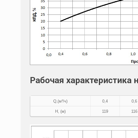
Рабочая характеристика 
Q,(м³/ч)
0,4
0,6
Н, (м)
119
116