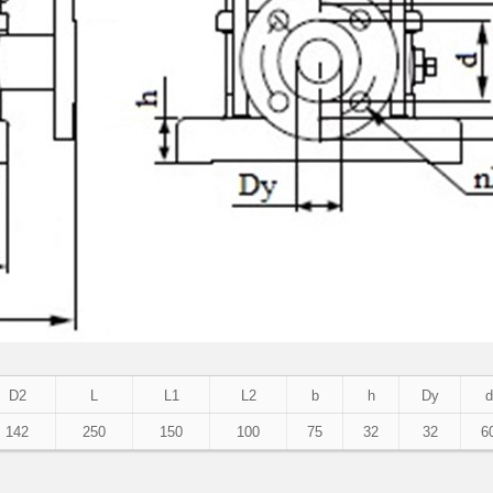
D2
L
L1
L2
b
h
Dy
d
142
250
150
100
75
32
32
6