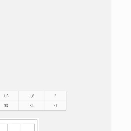
1,6
1,8
2
93
84
71