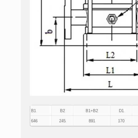
В1
В2
В1+В2
D1
646
245
891
170