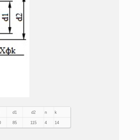
d1
d2
n
k
0
85
115
4
14