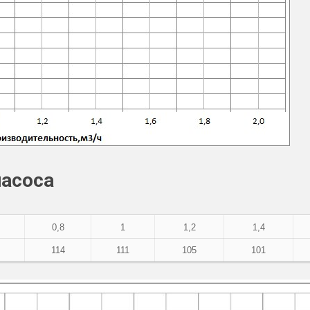
насоса
0,8
1
1,2
1,4
114
111
105
101