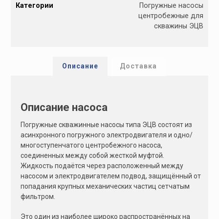
Категории
Погружные насосы
t
центробежные для
e
скважины ЭЦВ
r
n
a
t
Описание
Доставка
i
v
e
Описание насоса
:
Погружные скважинные насосы типа ЭЦВ состоят из
асинхронного погружного электродвигателя и одно/
многоступенчатого центробежного насоса,
соединенных между собой жесткой муфтой.
Жидкость подаётся через расположенный между
насосом и электродвигателем подвод, защищённый от
попадания крупных механических частиц сетчатым
фильтром.
Это один из наиболее широко распространённых на