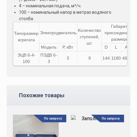
4 – номинальная подача, м³/ч.
100 – номинальный напор в метрах водяного
столба.
Габаритные 
Количество
Электродвигатель
присоединител
Типоразмер
ступеней,
размеры, мм
агрегата
шт.
Модель
Р, кВт
D
L
A
B
ЭЦВ 6-4-
ПЭДВ 6-
3
9
144
1180
468
71
100
3
Похожие товары
По запросу
По запросу