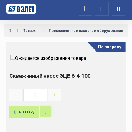
Товары
Промышленное насосное оборудование
По запросу
Скважинный насос ЭЦВ 6-4-100
-
+
В заявку
A
l