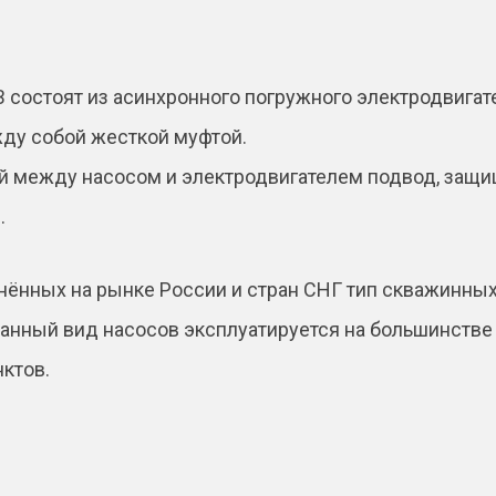
v
e
:
состоят из асинхронного погружного электродвигат
ду собой жесткой муфтой.
й между насосом и электродвигателем подвод, защи
.
нённых на рынке России и стран СНГ тип скважинных
данный вид насосов эксплуатируется на большинстве 
ктов.