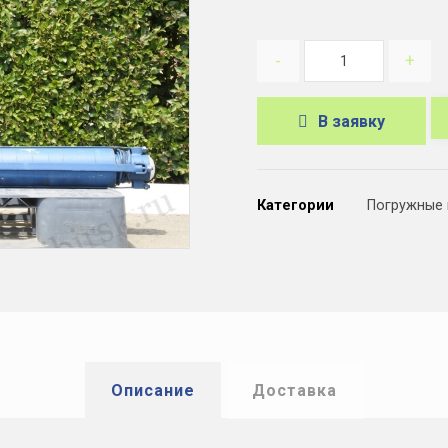
-
+
В заявку
A
l
Категории
Погружные
t
e
r
n
a
t
Описание
Доставка
i