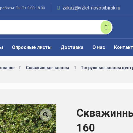
zakaz@vzlet-novosibirsk.ru
работы: Пн-Пт 9.00-18.00
ты
Опросные листы
Доставка
О нас
Контак
ование
Скважинные насосы
Погружные насосы цент
Скважинны
Увеличить изображение
160