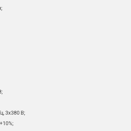
;
8;
, 3х380 В;
 +10%;