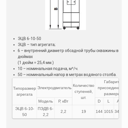
ЭЦВ 6-10-50
ЭЦВ – тип агрегата;
6 – внутренний диаметр обсадной трубы скважины в
дюймах
(1 дюйм = 25,4 мм.)
10 – номинальная подача, м³/ч.
50 – номинальный напор в метрах водяного столба.
Габаритные 
Количество
Электродвигатель
присоединител
Типоразмер
ступеней,
размеры, мм
агрегата
шт.
Модель
Р, кВт
D
L
A
B
ЭЦВ 6-10-
ПЭДВ 6-
2,2
19
144
1015
343
67
50
2,2