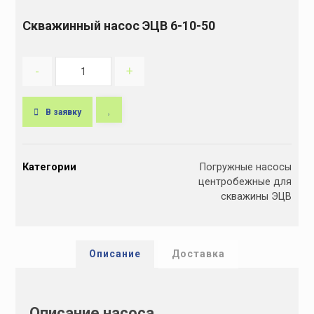
Скважинный насос ЭЦВ 6-10-50
-
+
В заявку
A
l
Категории
Погружные насосы
t
центробежные для
e
скважины ЭЦВ
r
n
a
t
Описание
Доставка
i
v
e
Описание насоса