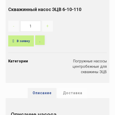
Скважинный насос ЭЦВ 6-10-110
-
+
В заявку
A
l
Категории
Погружные насосы
t
центробежные для
e
скважины ЭЦВ
r
n
a
t
Описание
Доставка
i
v
e
Описание насоса