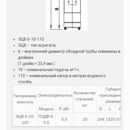
ЭЦВ 6-10-110
ЭЦВ – тип агрегата;
6 – внутренний диаметр обсадной трубы скважины в
дюймах
(1 дюйм = 25,4 мм.)
10 – номинальная подача, м³/ч.
110 – номинальный напор в метрах водяного
столба.
Габаритные 
Количество
Электродвигатель
присоединител
Типоразмер
ступеней,
размеры, мм
агрегата
шт.
Модель
Р, кВт
D
L
A
B
ЭЦВ 6-10-
ПЭДВ 6-
5,5
10
144
1320
573
74
110
5,5