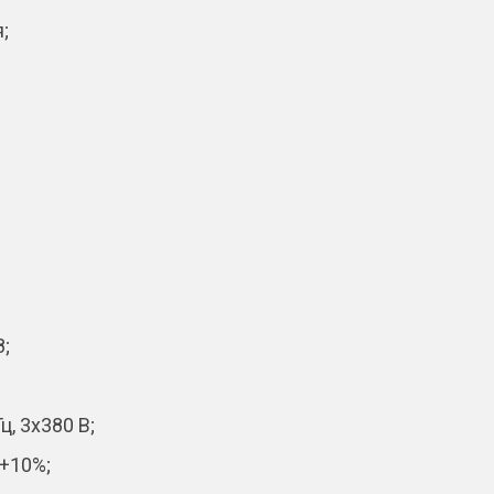
;
8;
, 3х380 В;
 +10%;