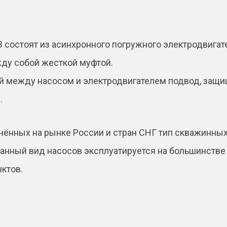
v
e
:
состоят из асинхронного погружного электродвигат
ду собой жесткой муфтой.
й между насосом и электродвигателем подвод, защи
.
нённых на рынке России и стран СНГ тип скважинных
данный вид насосов эксплуатируется на большинстве 
ктов.