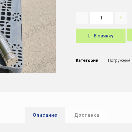
-
+
В заявку
A
l
Категории
Погружные
t
e
r
n
a
t
Описание
Доставка
i