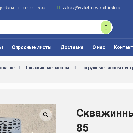
zakaz@vzlet-novosibirsk.ru
работы: Пн-Пт 9.00-18.00
ты
Опросные листы
Доставка
О нас
Контак
ование
Скважинные насосы
Погружные насосы цент
Скважинны
Увеличить изображение
85