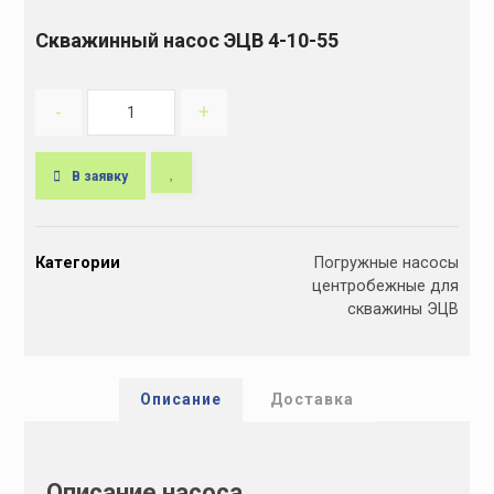
Скважинный насос ЭЦВ 4-10-55
-
+
В заявку
A
l
Категории
Погружные насосы
t
центробежные для
e
скважины ЭЦВ
r
n
a
t
Описание
Доставка
i
v
e
Описание насоса