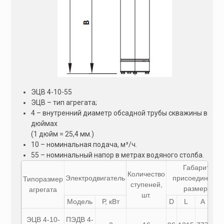
ЭЦВ 4-10-55
ЭЦВ – тип агрегата;
4 – внутренний диаметр обсадной трубы скважины в
дюймах
(1 дюйм = 25,4 мм.)
10 – номинальная подача, м³/ч.
55 – номинальный напор в метрах водяного столба.
Габаритные
Количество
Электродвигатель
присоединител
Типоразмер
ступеней,
размеры, м
агрегата
шт.
Модель
Р, кВт
D
L
A
B
ЭЦВ 4-10-
ПЭДВ 4-