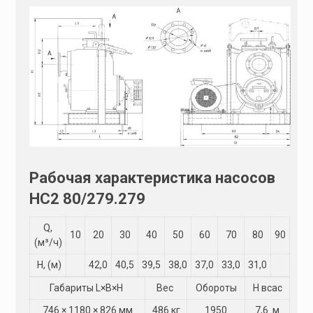
Рабочая характеристика насосов
НС2 80/279.279
Q,
10
20
30
40
50
60
70
80
90
(м³/ч)
Н, (м)
42,0
40,5
39,5
38,0
37,0
33,0
31,0
Габариты L×B×H
Вес
Обороты
Н всас
746 × 1180 × 826 мм
486 кг
1950
7,6 м