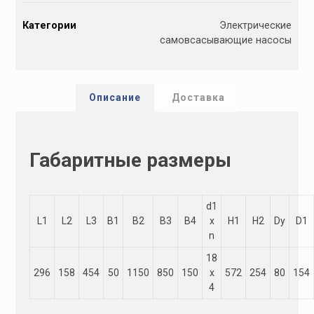
l
Категории
Электрические
t
самовсасывающие насосы
e
r
n
a
Описание
Доставка
t
i
v
Габаритные размеры
e
:
d1
L1
L2
L3
B1
B2
B3
B4
х
H1
H2
Dу
D1
n
18
296
158
454
50
1150
850
150
х
572
254
80
154
4