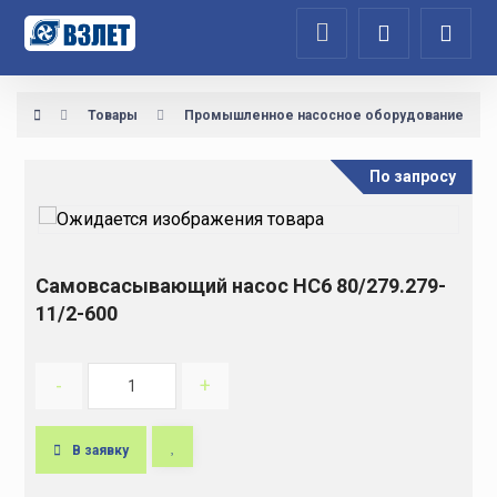
Товары
Промышленное насосное оборудование
По запросу
Самовсасывающий насос НС6 80/279.279-
11/2-600
-
+
В заявку
A