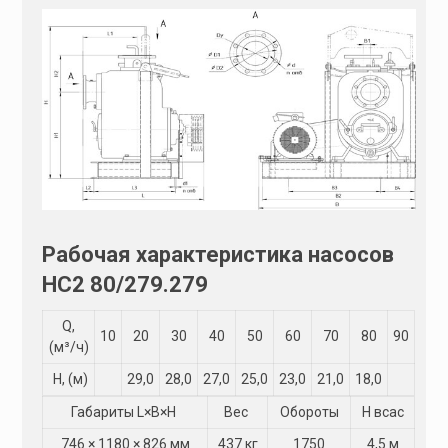
Рабочая характеристика насосов
НС2 80/279.279
Q,
10
20
30
40
50
60
70
80
90
(м³/ч)
Н, (м)
29,0
28,0
27,0
25,0
23,0
21,0
18,0
Габариты L×B×H
Вес
Обороты
Н всас
746 × 1180 × 826 мм
437 кг
1750
4,5 м