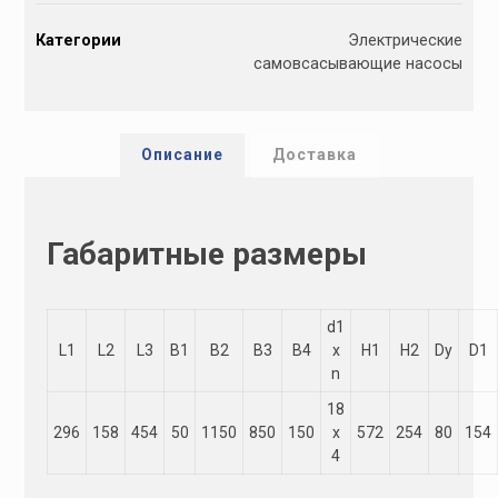
l
Категории
Электрические
t
самовсасывающие насосы
e
r
n
a
Описание
Доставка
t
i
v
Габаритные размеры
e
:
d1
L1
L2
L3
B1
B2
B3
B4
х
H1
H2
Dу
D1
n
18
296
158
454
50
1150
850
150
х
572
254
80
154
4