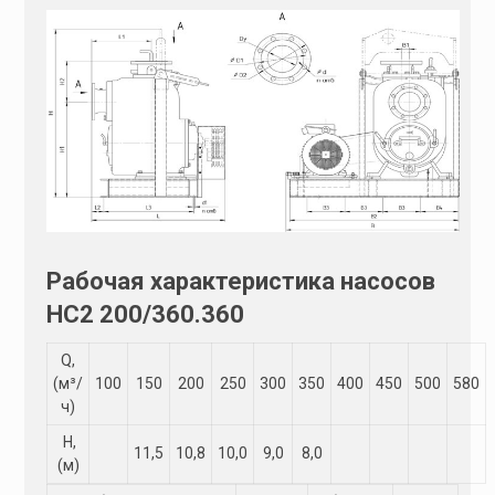
Рабочая характеристика насосов
НС2 200/360.360
Q,
(м³/
100
150
200
250
300
350
400
450
500
580
ч)
Н,
11,5
10,8
10,0
9,0
8,0
(м)