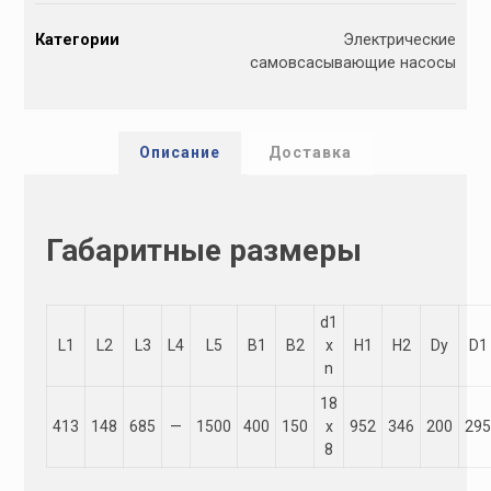
l
Категории
Электрические
t
самовсасывающие насосы
e
r
n
a
Описание
Доставка
t
i
v
Габаритные размеры
e
:
d1
L1
L2
L3
L4
L5
B1
B2
x
Н1
H2
Dу
D1
n
18
413
148
685
—
1500
400
150
х
952
346
200
29
8