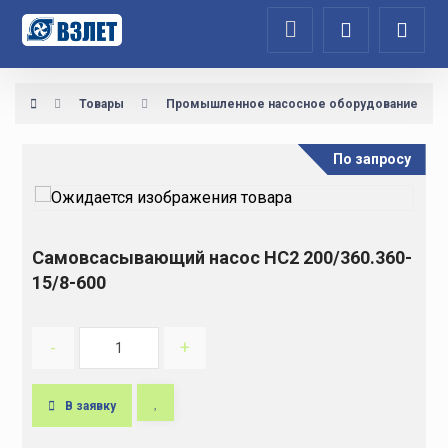
Товары
Промышленное насосное оборудование
По запросу
Самовсасывающий насос НС2 200/360.360-
15/8-600
-
+
В заявку
A