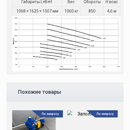
Габариты L×B×H
Вес
Обороты
Н всас
1068 × 1625 × 1507 мм
1060 кг
850
4,6 м
Похожие товары
По запросу
По запросу