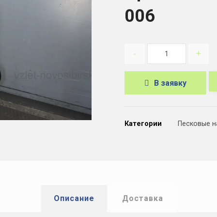
006
-
+
В заявку
A
l
Категории
Песковые н
t
e
r
n
a
Описание
Доставка
t