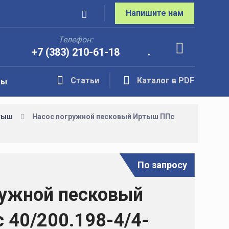
Напишите нам
Телефон:
+7 (383) 210-61-18
Статьи
Каталог в PDF
ты
тыш
Насос погружной песковый Иртыш ППс
По запросу
ружной песковый
 40/200.198-4/4-