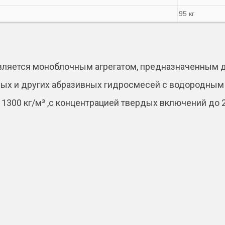
95 кг
вляется моноблочным агрегатом, предназначенным 
ных и других абразивных гидросмесей с водородным п
до 1300 кг/м³ ,с концентрацией твердых включений д