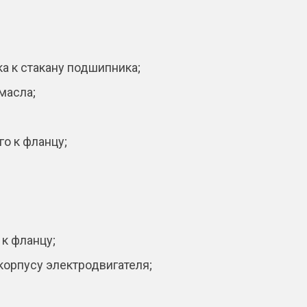
а к стакану подшипника;
масла;
о к фланцу;
 к фланцу;
корпусу электродвигателя;