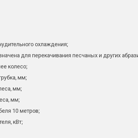
i
v
e
:
нудительного охлаждения;
значена для перекачивания песчаных и других абра
ее колесо;
рубка, мм;
еса, мм;
еса, мм;
беля 10 метров;
еля, кВт;