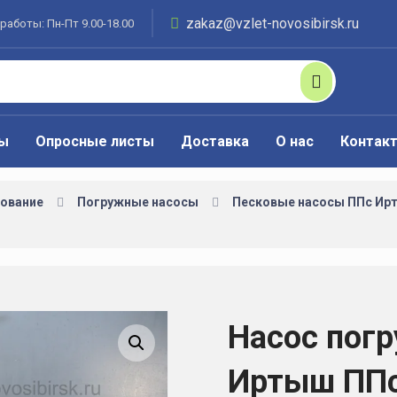
zakaz@vzlet-novosibirsk.ru
работы: Пн-Пт 9.00-18.00
ты
Опросные листы
Доставка
О нас
Контак
ование
Погружные насосы
Песковые насосы ППс Ир
Насос пог
Увеличить изображение
Иртыш ППс