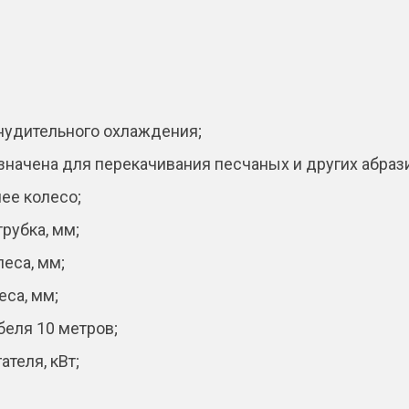
i
v
e
:
нудительного охлаждения;
значена для перекачивания песчаных и других абра
ее колесо;
рубка, мм;
еса, мм;
еса, мм;
беля 10 метров;
теля, кВт;