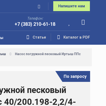
Напишите нам
Телефон:
+7 (383) 210-61-18
Статьи
Каталог в PDF
ты
тыш
Насос погружной песковый Иртыш ППс
По запросу
ружной песковый
40/200.198-2,2/4-