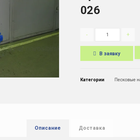
026
-
+
В заявку
A
l
Категории
Песковые н
t
e
r
n
a
Описание
Доставка
t