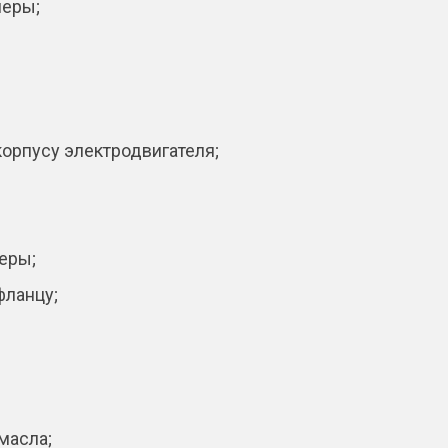
меры;
корпусу электродвигателя;
еры;
фланцу;
масла;