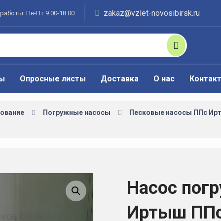
zakaz@vzlet-novosibirsk.ru
работы: Пн-Пт 9.00-18.00
ты
Опросные листы
Доставка
О нас
Контак
ование
Погружные насосы
Песковые насосы ППс Ир
Насос пог
Увеличить изображение
Иртыш ППс 