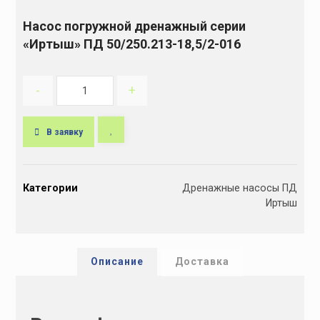
Насос погружной дренажный серии
«Иртыш» ПД 50/250.213-18,5/2-016
-
+
В заявку
A
l
Категории
Дренажные насосы ПД
t
Иртыш
e
r
n
a
Описание
Доставка
t
i
v