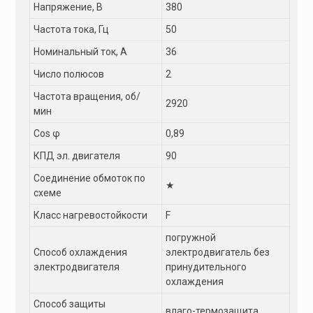
Напряжение, В
380
Частота тока, Гц
50
Номинальный ток, А
36
Число полюсов
2
Частота вращения, об/
2920
мин
Сos φ
0,89
КПД эл. двигателя
90
Соединение обмоток по
★
схеме
Класс нагревостойкости
F
погружной
Способ охлаждения
электродвигатель без
электродвигателя
принудительного
охлаждения
Способ защиты
влаго-термозащита