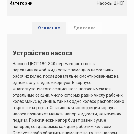
Категории
Насосы ЦНСГ
t
e
r
n
Описание
Доставка
a
t
i
Устройство насоса
v
e
Насосы ЦНСГ 180-340 перемещают поток
:
перекачиваемой жидкости с помощью нескольких
рабочих колес, последовательно смонтированных на
одном валу, в одном корпусе. В корпусе
многоступенчатого секционного насоса имеются
отдельные секции, число которых равно числу рабочих
колес минус единица, так как одно колесо расположено
в крышке корпуса. Секционная конструкция корпуса
насоса позволяет менять напор жидкости, не изменяя
подачи. Практически напор будет равен сумме
напоров, создаваемых каждым рабочим колесом.
Следует особо обратить внимание на то, что насосы