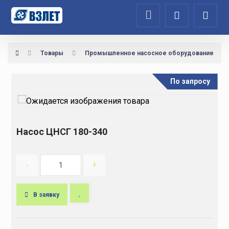
Товары
Промышленное насосное оборудование
По запросу
Насос ЦНСГ 180-340
-
+
В заявку
A
l