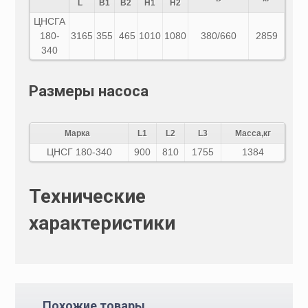
L
B1
B2
H1
H2
ЦНСГА
180-
3165
355
465
1010
1080
380/660
2859
340
Размеры насоса
Марка
L1
L2
L3
Масса,кг
ЦНСГ 180-340
900
810
1755
1384
Технические
характеристики
Похожие товары