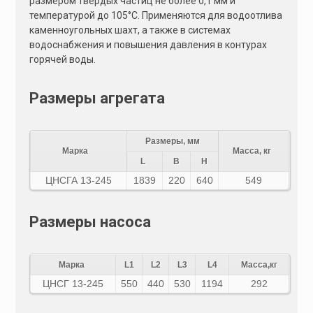
размером твердых частиц не более 0,1 мм и
температурой до 105°C. Применяются для водоотлива
каменноугольных шахт, а также в системах
водоснабжения и повышения давления в контурах
горячей воды.
Размеры агрегата
Размеры, мм
Марка
Масса, кг
L
B
H
ЦНСГА 13-245
1839
220
640
549
Размеры насоса
Марка
L1
L2
L3
L4
Масса,кг
ЦНСГ 13-245
550
440
530
1194
292