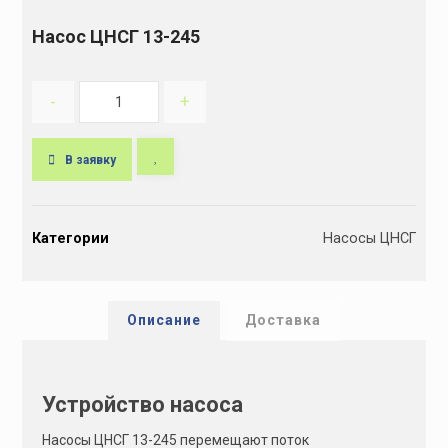
Насос ЦНСГ 13-245
-
+
В заявку
A
l
Категории
Насосы ЦНСГ
t
e
r
n
Описание
Доставка
a
t
i
Устройство насоса
v
e
Насосы ЦНСГ 13-245 перемещают поток