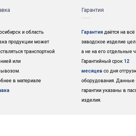
авка
Гарантия
осибирск и область
Гарантия
даётся на всё
вка продукции может
заводское изделие цел
ствляться транспортной
а не на его отдельные ч
нией или
Гарантийный срок
12
ывозом.
месяцев
со дня отгруз
бнее в материале
оборудования. Данные 
авка
гарантии указаны в пас
изделия.