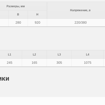
Размеры, мм
Напряжение, в
B
H
3
280
920
220/380
L1
L2
L3
L4
245
165
305
1075
ики