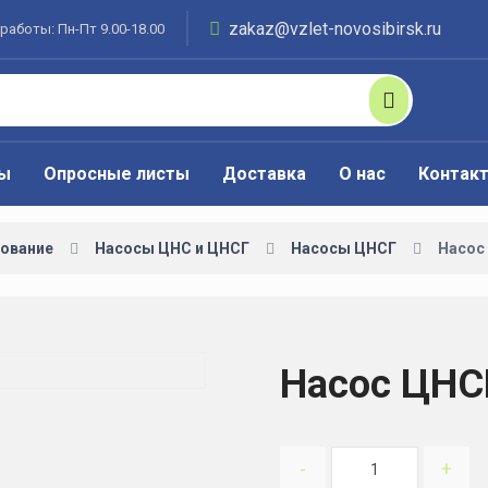
zakaz@vzlet-novosibirsk.ru
работы: Пн-Пт 9.00-18.00
ты
Опросные листы
Доставка
О нас
Контак
ование
Насосы ЦНС и ЦНСГ
Насосы ЦНСГ
Насос
Насос ЦНС
-
+