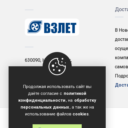
Дост
В Нов
доста
осуще
компа
630090, Новосибирск,
самов
проспект Димитрова, д. 7
Подро
+7 (383) 210-61-18
Дост
Продолжая использовать сайт вы
zakaz@vzlet-novosibirsk.ru
даёте согласие с
политикой
конфиденциальности
, на
обработку
персональных данных
, а так же на
использование файлов
cookies
.
Copyright © 2026 ОДО Предприятие Взлет.