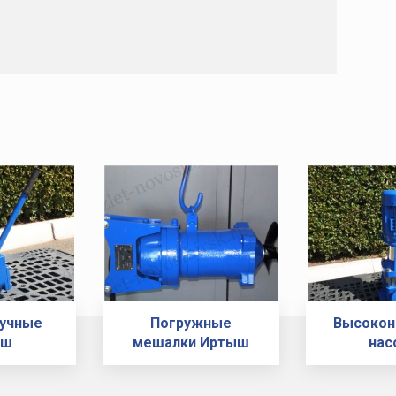
ручные
Погружные
Высокон
ыш
мешалки Иртыш
нас