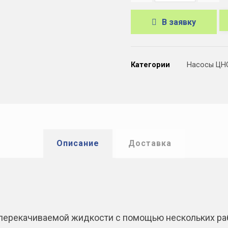
В заявку
A
l
Категории
Насосы ЦН
t
e
r
n
a
Описание
Доставка
t
i
v
e
ерекачиваемой жидкости с помощью нескольких раб
: