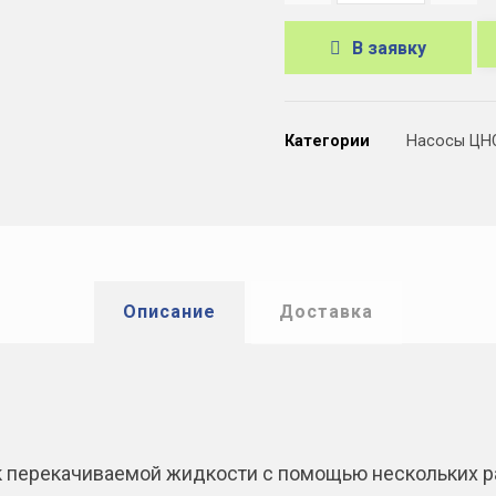
В заявку
A
l
Категории
Насосы ЦН
t
e
r
n
a
Описание
Доставка
t
i
v
e
 перекачиваемой жидкости с помощью нескольких ра
: