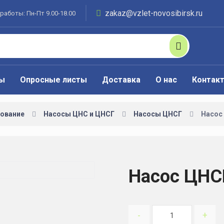
zakaz@vzlet-novosibirsk.ru
работы: Пн-Пт 9.00-18.00
ты
Опросные листы
Доставка
О нас
Контак
ование
Насосы ЦНС и ЦНСГ
Насосы ЦНСГ
Насос
Насос ЦНС
-
+