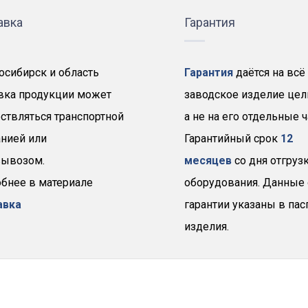
авка
Гарантия
осибирск и область
Гарантия
даётся на всё
вка продукции может
заводское изделие цел
ствляться транспортной
а не на его отдельные ч
нией или
Гарантийный срок
12
ывозом.
месяцев
со дня отгруз
бнее в материале
оборудования. Данные 
авка
гарантии указаны в пас
изделия.