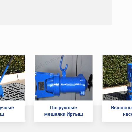
ручные
Погружные
Высокон
ыш
мешалки Иртыш
нас