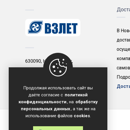
Дост
В Нов
доста
осуще
компа
630090, Новосибирск,
самов
проспект Димитрова, д. 7
Подро
+7 (383) 210-61-18
Дост
Продолжая использовать сайт вы
zakaz@vzlet-novosibirsk.ru
даёте согласие с
политикой
конфиденциальности
, на
обработку
персональных данных
, а так же на
использование файлов
cookies
.
Copyright © 2026 ОДО Предприятие Взлет.