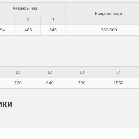
Размеры, мм
Напряжение, в
L
B
H
94
465
845
380/660
L1
L2
L3
L4
720
640
780
1550
ики