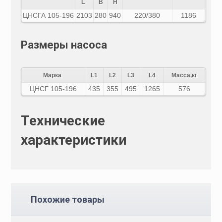
L
B
H
ЦНСГА 105-196
2103
280
940
220/380
1186
Размеры насоса
Марка
L1
L2
L3
L4
Масса,кг
ЦНСГ 105-196
435
355
495
1265
576
Технические
характеристики
Похожие товары