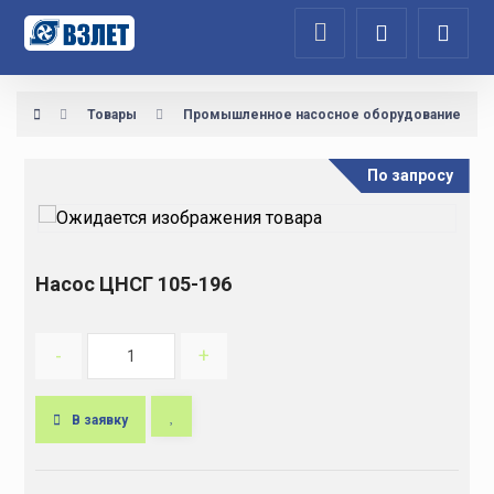
Товары
Промышленное насосное оборудование
По запросу
Насос ЦНСГ 105-196
-
+
В заявку
A
l