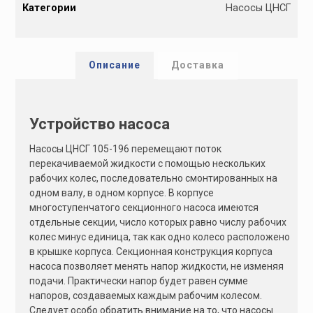
Категории
Насосы ЦНСГ
t
e
r
n
Описание
Доставка
a
t
i
Устройство насоса
v
e
Насосы ЦНСГ 105-196 перемещают поток
:
перекачиваемой жидкости с помощью нескольких
рабочих колес, последовательно смонтированных на
одном валу, в одном корпусе. В корпусе
многоступенчатого секционного насоса имеются
отдельные секции, число которых равно числу рабочих
колес минус единица, так как одно колесо расположено
в крышке корпуса. Секционная конструкция корпуса
насоса позволяет менять напор жидкости, не изменяя
подачи. Практически напор будет равен сумме
напоров, создаваемых каждым рабочим колесом.
Следует особо обратить внимание на то, что насосы