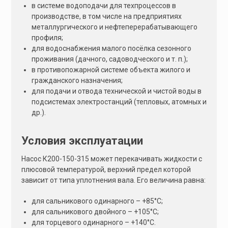
в системе водоподачи для техпроцессов в
производстве, в том числе на предприятиях
металлургического и нефтеперерабатывающего
профиля;
для водоснабжения малого посёлка сезонного
проживания (дачного, садоводческого и т. п.);
в противопожарной системе объекта жилого и
гражданского назначения;
для подачи и отвода технической и чистой воды в
подсистемах электростанций (тепловых, атомных и
др.).
Условия эксплуатации
Насос К200-150-315 может перекачивать жидкости с
плюсовой температурой, верхний предел которой
зависит от типа уплотнения вала. Его величина равна:
для сальникового одинарного – +85°С;
для сальникового двойного – +105°С;
для торцевого одинарного – +140°С.