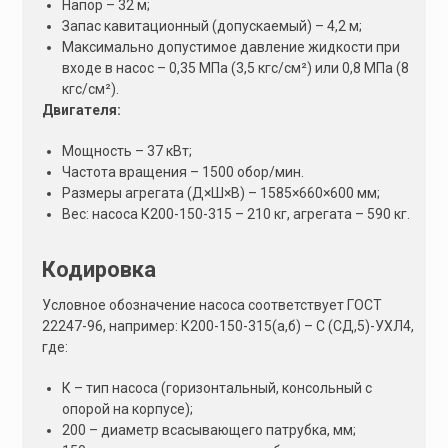
Напор – 32 м;
Запас кавитационный (допускаемый) – 4,2 м;
Максимально допустимое давление жидкости при
входе в насос – 0,35 МПа (3,5 кгс/см²) или 0,8 МПа (8
кгс/см²).
Двигателя:
Мощность – 37 кВт;
Частота вращения – 1500 обор/мин.
Размеры агрегата (Д×Ш×В) – 1585×660×600 мм;
Вес: насоса К200-150-315 – 210 кг, агрегата – 590 кг.
Кодировка
Условное обозначение насоса соответствует ГОСТ
22247-96, например: К200-150-315(а,б) – С (СД,5)-УХЛ4,
где:
К – тип насоса (горизонтальный, консольный с
опорой на корпусе);
200 – диаметр всасывающего патрубка, мм;