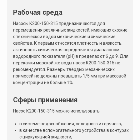
:
Рабочая среда
Насосы К200-150-315 предназначаются для
перемещения различных жидкостей, имеющих схожие
с технической водой механические и химические
свойства. К первым относятся плотность и вязкость,
активность химическая определяется диапазоном
водородного показателя (рН) в пределах от 6 до 9. Для
перекачки морской же воды насос К200-150-315 не
рекомендуется. Размеры твёрдых механических
примесей не должны превышать 1/5 мм при массовой
концентрации не больше 1%.
Сферы применения
Насос К200-150-315 можно использовать:
в системе водоснабжения, холодного и горячего;
в качестве вспомогательного устройства в контурах
с циркуляцией жидкости;