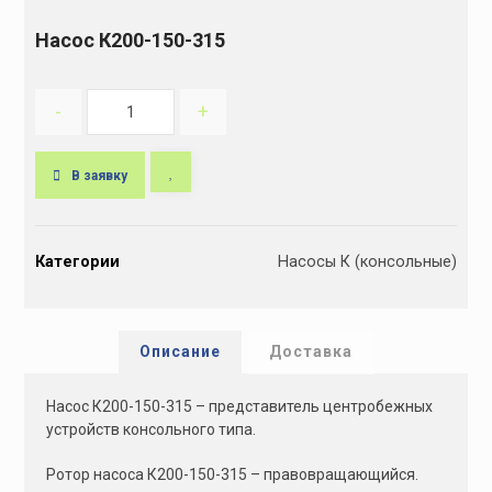
Насос К200-150-315
-
+
В заявку
A
l
Категории
Насосы К (консольные)
t
e
r
n
Описание
Доставка
a
t
Насос К200-150-315 – представитель центробежных
i
устройств консольного типа.
v
e
Ротор насоса К200-150-315 – правовращающийся.