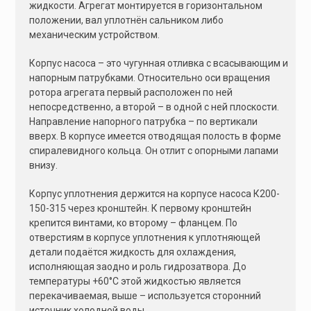
жидкости. Агрегат монтируется в горизонтальном
положении, вал уплотнён сальником либо
механическим устройством.
Корпус насоса – это чугунная отливка с всасывающим и
напорным патрубками. Относительно оси вращения
ротора агрегата первый расположен по ней
непосредственно, а второй – в одной с ней плоскости.
Направление напорного патрубка – по вертикали
вверх. В корпусе имеется отводящая полость в форме
спиралевидного кольца. Он отлит с опорными лапами
внизу.
Корпус уплотнения держится на корпусе насоса К200-
150-315 через кронштейн. К первому кронштейн
крепится винтами, ко второму – фланцем. По
отверстиям в корпусе уплотнения к уплотняющей
детали подаётся жидкость для охлаждения,
исполняющая заодно и роль гидрозатвора. До
температуры +60°С этой жидкостью является
перекачиваемая, выше – используется сторонний
источник холодной воды.