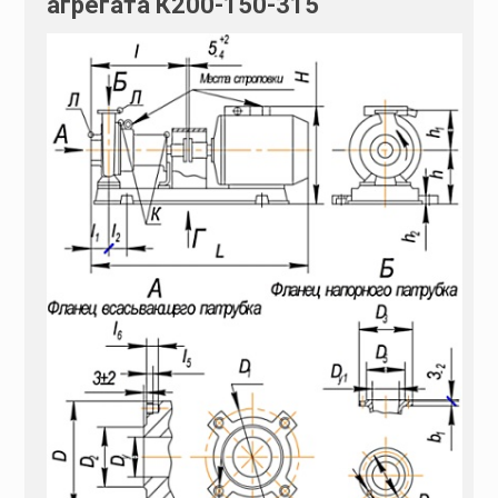
агрегата К200-150-315