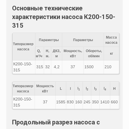
Основные технические
характеристики насоса К200-150-
315
Масса
Параметры
Параметры
насоса
Типоразмер
насоса
Q,
H,
ДКЗ,
Мощность,
Обороты,
кг
м³/ч
м.
м
кВт
об/мин
К200-150-
315
32
4,2
37
1500
210
315
Типоразмер
Мощность
l
l
l
l
L
l
H
h
1
2
3
4
насоса
кВт
К200-150-
37
1585
830
160
245
350
1410
660
385
315
Продольный разрез насоса с