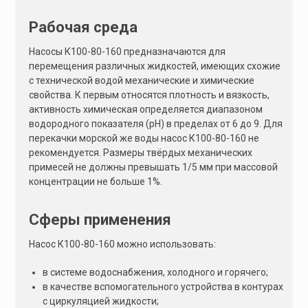
:
Рабочая среда
Насосы К100-80-160 предназначаются для
перемещения различных жидкостей, имеющих схожие
с технической водой механические и химические
свойства. К первым относятся плотность и вязкость,
активность химическая определяется диапазоном
водородного показателя (рН) в пределах от 6 до 9. Для
перекачки морской же воды насос К100-80-160 не
рекомендуется. Размеры твёрдых механических
примесей не должны превышать 1/5 мм при массовой
концентрации не больше 1%.
Сферы применения
Насос К100-80-160 можно использовать:
в системе водоснабжения, холодного и горячего;
в качестве вспомогательного устройства в контурах
с циркуляцией жидкости;