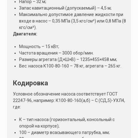
Напор – 32 м;
Запас кавитационный (допускаемый) – 4,5 м;
Максимально допустимое давление жидкости при
входе в насос – 0,35 МПа (3,5 кгс/см²) или 0,8 МПа (8
кгс/см²).
Двигателя:
Мощность – 15 кВт;
Частота вращения – 3000 обор/мин.
Размеры агрегата (Д×Ш×В) – 1235×455×458 мм;
Вес: насоса К100-80-160 – 78 кг, агрегата – 265 кг.
Кодировка
Условное обозначение насоса соответствует ГОСТ
22247-96, например: К100-80-160(а,б) – С (СД,5)-УХЛ4,
где:
К – тип насоса (горизонтальный, консольный с
опорой на корпусе);
100 – диаметр всасывающего патрубка, мм;