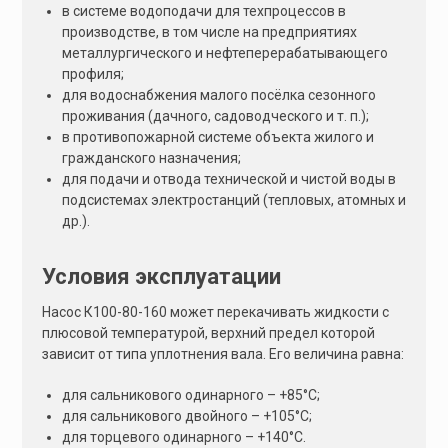
в системе водоподачи для техпроцессов в
производстве, в том числе на предприятиях
металлургического и нефтеперерабатывающего
профиля;
для водоснабжения малого посёлка сезонного
проживания (дачного, садоводческого и т. п.);
в противопожарной системе объекта жилого и
гражданского назначения;
для подачи и отвода технической и чистой воды в
подсистемах электростанций (тепловых, атомных и
др.).
Условия эксплуатации
Насос К100-80-160 может перекачивать жидкости с
плюсовой температурой, верхний предел которой
зависит от типа уплотнения вала. Его величина равна:
для сальникового одинарного – +85°С;
для сальникового двойного – +105°С;
для торцевого одинарного – +140°С.