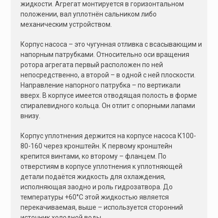
жидкости. Агрегат монтируется в горизонтальном
положении, вал уплотнён сальником либо
механическим устройством.
Корпус насоса – это чугунная отливка с всасывающим и
напорным патрубками. Относительно оси вращения
ротора агрегата первый расположен по ней
непосредственно, а второй – в одной с ней плоскости.
Направление напорного патрубка – по вертикали
вверх. В корпусе имеется отводящая полость в форме
спиралевидного кольца. Он отлит с опорными лапами
внизу.
Корпус уплотнения держится на корпусе насоса К100-
80-160 через кронштейн. К первому кронштейн
крепится винтами, ко второму – фланцем. По
отверстиям в корпусе уплотнения к уплотняющей
детали подаётся жидкость для охлаждения,
исполняющая заодно и роль гидрозатвора. До
температуры +60°С этой жидкостью является
перекачиваемая, выше – используется сторонний
источник холодной воды.