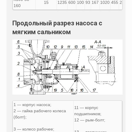
15
1235
600
100
93
167
1020
455
230
2
160
Продольный разрез насоса с
мягким сальником
1 — корпус насоса;
11 — корпус
2 — гайка рабочего колеса
подшипников;
(болт);
12 — рым-болт;
3 — колесо рабочее;
13 — воздушник;