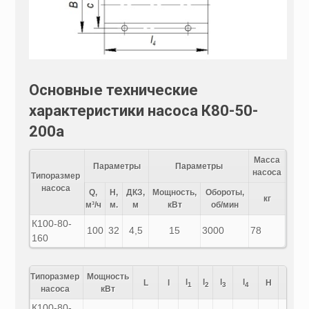
Основные технические
характеристики насоса К80-50-
200а
Масса
Параметры
Параметры
насоса
Типоразмер
насоса
Q,
H,
ДКЗ,
Мощность,
Обороты,
кг
м³/ч
м.
м
кВт
об/мин
К100-80-
100
32
4,5
15
3000
78
160
Типоразмер
Мощность
l
l
l
l
h
L
l
H
h
1
2
3
4
насоса
кВт
К100-80-