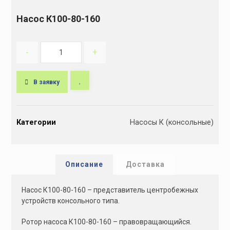
Насос К100-80-160
-
+
В заявку
A
l
Категории
Насосы К (консольные)
t
e
r
n
Описание
Доставка
a
t
Насос К100-80-160 – представитель центробежных
i
устройств консольного типа.
v
e
Ротор насоса К100-80-160 – правовращающийся.