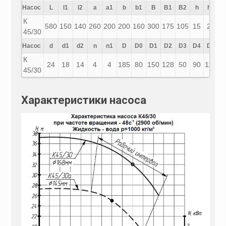
Насос
L
l1
l2
a
а1
b
b1
B
B1
B2
h
h1
К
580
150
140
260
200
200
160
300
175
105
15
28
45/30
Насос
d
d1
d2
n
n1
D
D0
D1
D2
D3
D4
D5
D
К
24
18
14
4
4
185
80
150
128
50
90
110
1
45/30
Характеристики насоса