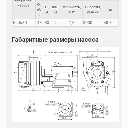
Типоразмер
Q,
насоса
H,
ДКЗ,
Мощность,
Обороты,
м³/
кг
м
м
кВт
об/мин
ч
К 45/30
45
30
4
7,5
3000
49,5
Габаритные размеры насоса