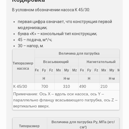
В условном обозначении насоса К 45/30:
первая цифра означает, что конструкция первой
модернизации;
буква «К» – консольный тип конструкции;
45 – подача, м³/ч;
30 – напор, м.
Величина для патрубка
Всасывающий
Нагнетательный
Типоразмер
насоса
Fx
Fy
Fz
Mx
My
Mz
Fx
Fy
Fz
Mx
My
Mz
Н
Н∙м
Н
Н∙м
К 45/30
700
310
490
210
Примечание: Ось X – вдоль оси насоса, ось Y –
параллельно фланцу всасывающего патрубка, ось Z –
вертикально вверх.
Величина для патрубка Ру, МПа (кгс/
Типоразмер
см²)