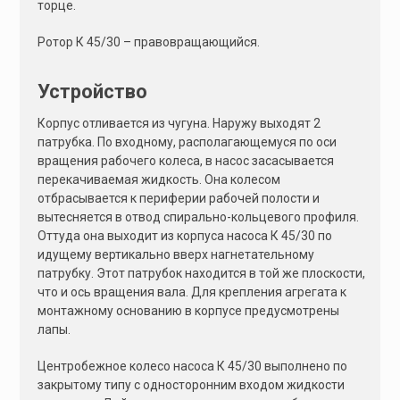
торце.
:
Ротор К 45/30 – правовращающийся.
Устройство
Корпус отливается из чугуна. Наружу выходят 2
патрубка. По входному, располагающемуся по оси
вращения рабочего колеса, в насос засасывается
перекачиваемая жидкость. Она колесом
отбрасывается к периферии рабочей полости и
вытесняется в отвод спирально-кольцевого профиля.
Оттуда она выходит из корпуса насоса К 45/30 по
идущему вертикально вверх нагнетательному
патрубку. Этот патрубок находится в той же плоскости,
что и ось вращения вала. Для крепления агрегата к
монтажному основанию в корпусе предусмотрены
лапы.
Центробежное колесо насоса К 45/30 выполнено по
закрытому типу с односторонним входом жидкости