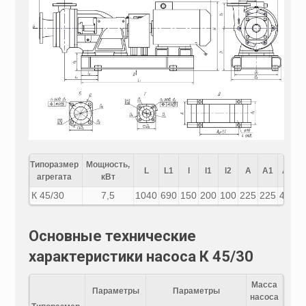
Типоразмер
Мощность,
L
L1
l
l1
l2
A
A1
A2
агрегата
кВт
К 45/30
7,5
1040
690
150
200
100
225
225
450
3
Основные технические
характеристики насоса К 45/30
Масса
Параметры
Параметры
насоса