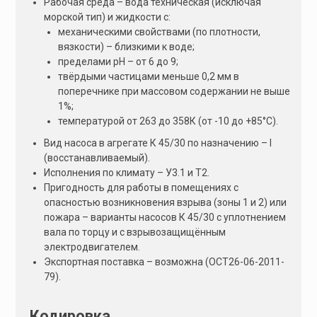
Рабочая среда – вода техническая (исключая
морской тип) и жидкости с:
механическими свойствами (по плотности,
вязкости) – близкими к воде;
пределами рН – от 6 до 9;
твёрдыми частицами меньше 0,2 мм в
поперечнике при массовом содержании не выше
1%;
температурой от 263 до 358К (от -10 до +85°С).
Вид насоса в агрегате К 45/30 по назначению – I
(восстанавливаемый).
Исполнения по климату – У3.1 и Т2.
Пригодность для работы в помещениях с
опасностью возникновения взрыва (зоны 1 и 2) или
пожара – варианты насосов К 45/30 с уплотнением
вала по торцу и с взрывозащищённым
электродвигателем.
Экспортная поставка – возможна (ОСТ26-06-2011-
79).
Кодировка