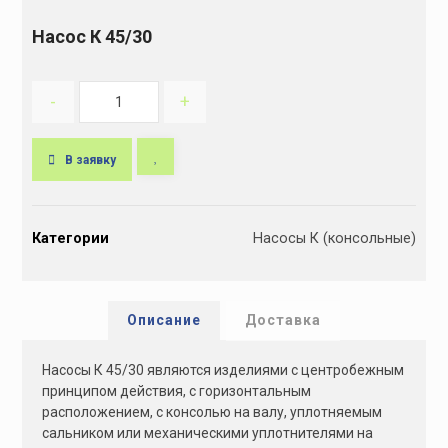
Насос К 45/30
-
+
В заявку
A
l
Категории
Насосы К (консольные)
t
e
r
n
Описание
Доставка
a
t
Насосы К 45/30 являются изделиями с центробежным
i
принципом действия, с горизонтальным
v
расположением, с консолью на валу, уплотняемым
e
сальником или механическими уплотнителями на