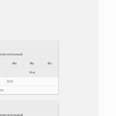
агнетательный
z
Mx
My
Mz
Н∙м
310
рх.
)
агнетательный