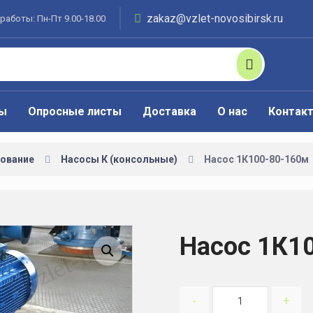
zakaz@vzlet-novosibirsk.ru
работы: Пн-Пт 9.00-18.00
ты
Опросные листы
Доставка
О нас
Контак
ование
Насосы К (консольные)
Насос 1К100-80-160м
Насос 1К1
Увеличить изображение
-
+