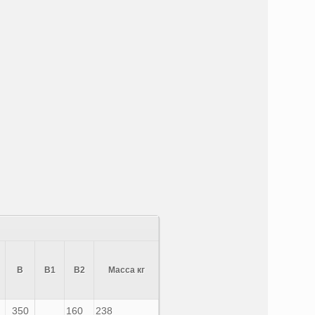
В
В1
В2
Масса кг
350
160
238