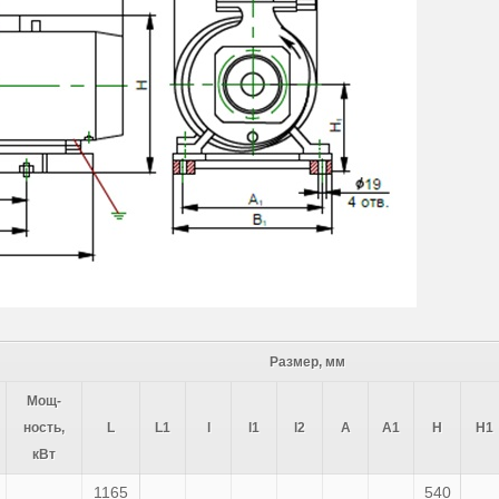
Размер, мм
Мощ-
ность,
L
L1
l
l1
l2
А
А1
Н
Н1
кВт
1165
540