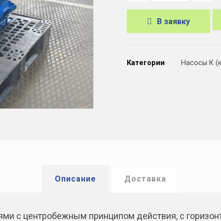
В заявку
A
l
Категории
Насосы К (
t
e
r
n
a
t
i
Описание
Доставка
v
e
:
ми с центробежным принципом действия, с горизон