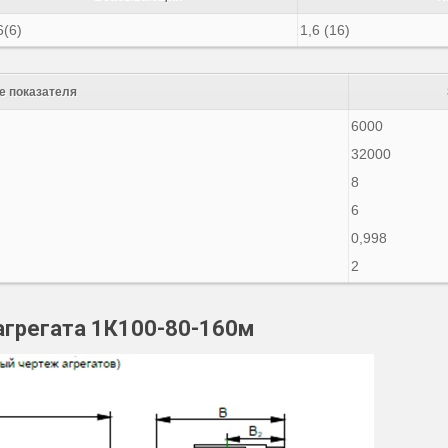
6(6)
1,6 (16)
е показателя
6000
32000
8
6
0,998
2
агрегата 1К100-80-160м