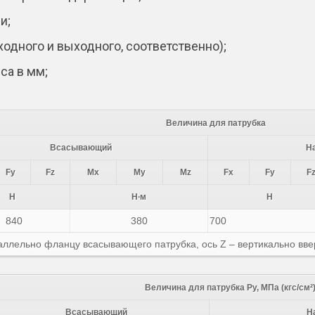
и;
ходного и выходного, соответственно);
са в мм;
Величина для патрубка
Всасывающий
Н
Fy
Fz
Mx
My
Mz
Fx
Fy
F
Н
Н∙м
Н
840
380
700
раллельно фланцу всасывающего патрубка, ось Z – вертикально вве
Величина для патрубка Ру, МПа (кгс/см²
Всасывающий
Н