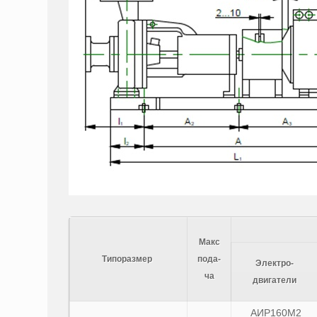
Макс
Типоразмер
пода-
Электро-
ча
двигатели
АИР160М2