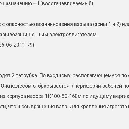
о назначению – I (восстанавливаемый).
с опасностью возникновения взрыва (зоны 1 и 2) ил
с взрывозащищённым электродвигателем.
6-06-2011-79).
одят 2 патрубка. По входному, располагающемуся по 
Она колесом отбрасывается к периферии рабочей пол
 из корпуса насоса 1К100-80-160м по идущему вертик
сти, что и ось вращения вала. Для крепления агрегат