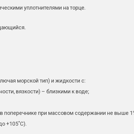
ическими уплотнителями на торце.
ащающийся.
ключая морской тип) и жидкости с:
ости, вязкости) – близкими к воде;
в поперечнике при массовом содержании не выше 1
до +105˚С).