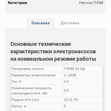
Категории
Насосы ГНОМ
t
e
r
n
Описание
Доставка
a
t
i
Основные технические
v
характеристики электронасосов
e
:
на номинальном режиме работы
Типоразмер насоса
ГНОМ 10-6Д
Параметры энергопитания
1~220В
Ток, А
3,0
Номинальная мощность
0,6
электродвигателя, кВт
Подача м³
/ч (л/с)
10 (2,78)
Напор, м
6