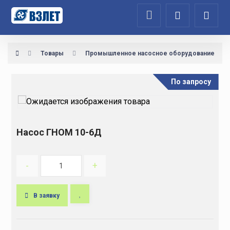
Товары
Промышленное насосное оборудование
По запросу
Насос ГНОМ 10-6Д
-
+
В заявку
A
l