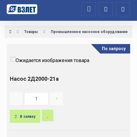
Товары
Промышленное насосное оборудование
По запросу
Насос 2Д2000-21а
-
+
В заявку
A
l