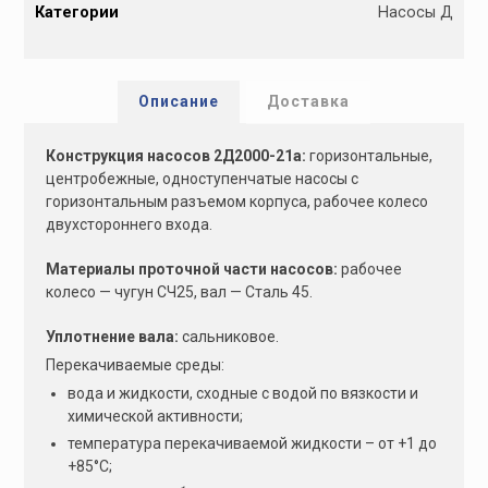
Категории
Насосы Д
t
e
r
n
Описание
Доставка
a
t
Конструкция насосов 2Д2000-21а:
горизонтальные,
i
центробежные, одноступен­чатые насосы с
v
горизонтальным разъемом корпуса, рабочее колесо
e
двухстороннего входа.
:
Материалы проточной части насосов:
рабочее
колесо — чугун СЧ25, вал — Сталь 45.
Уплотнение вала:
сальниковое.
Перекачиваемые среды:
вода и жидкости, сходные с водой по вязкости и
химической активности;
температура перекачиваемой жидкости – от +1 до
+85°С;