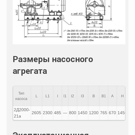
Размеры насосного
агрегата
Тип
L
L1
l
l1
l2
l3
B
B1
A
H
h
насоса
2Д2000-
2605
2300
485
—
800
1450
1200
765
670
1450
98
21а