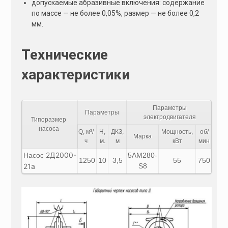
допускаемые абразивные включения: содержание
по массе — не более 0,05%, размер — не более 0,2
мм.
Технические
характеристики
Параметры
Ма
Параметры
электродвигателя
агре
Типоразмер
насоса
Q, м³/
H,
ДКЗ,
Мощность,
об/
Марка
к
ч
м.
м
кВт
мин
2Д2000-
Насос
5АМ280-
1250
10
3,5
55
750
26
21а
S8