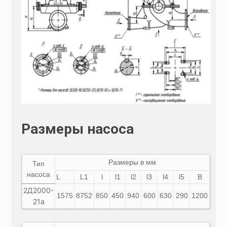
Размеры насоса
Размеры в мм
Тип
насоса
L
L1
l
l1
l2
l3
l4
l5
В
2Д2000-
1575
8752
850
450
940
600
630
290
1200
21а