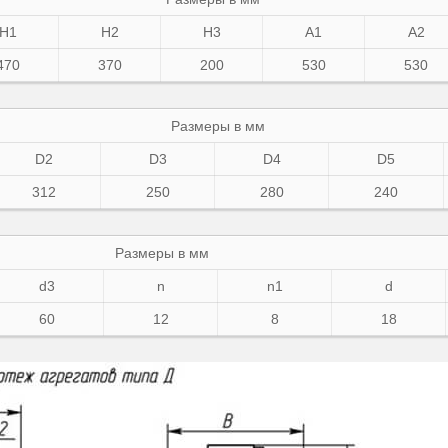
H1
H2
H3
A1
A2
470
370
200
530
530
Размеры в мм
D2
D3
D4
D5
312
250
280
240
Размеры в мм
d3
n
n1
d
60
12
8
18