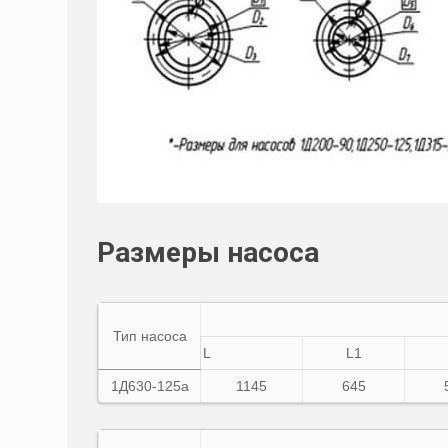
Размеры насоса
Тип насоса
L
L1
1Д
630-125а
1145
645