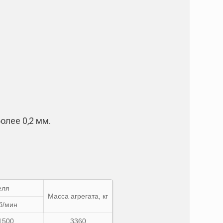
олее 0,2 мм.
еля
Масса агрегата, кг
б/мин
1500
3360