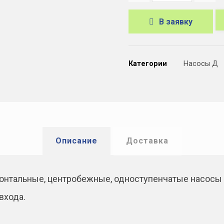
В заявку
A
l
Категории
Насосы Д
t
e
r
n
a
Описание
Доставка
t
i
онтальные, центробежные, одноступен­чатые насосы
v
входа.
e
: