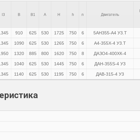
l3
B
B1
A
H
h
n
Двигатель
1345
910
625
530
1725
750
6
5АН355-А4 У3.Т
1345
1090
625
530
1265
750
6
А4-355Х-4 У3.Т
1950
1320
885
800
1620
750
8
ДАЗО4-400ХК-4
1345
1040
625
530
1445
750
6
ДАН-355S-4 У3
1345
1140
625
530
1195
750
6
ДАВ-315-4 У3
еристика