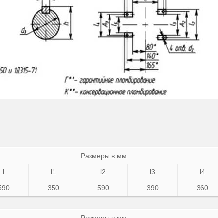
Размеры в мм
l
l1
l2
l3
l4
590
350
590
390
360
Размеры в мм