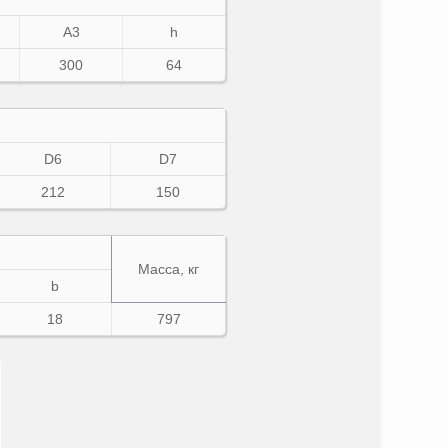
A3
h
300
64
D6
D7
212
150
Масса, кг
b
18
797