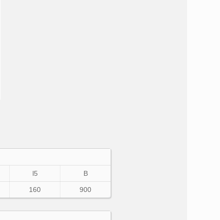
l5
В
160
900