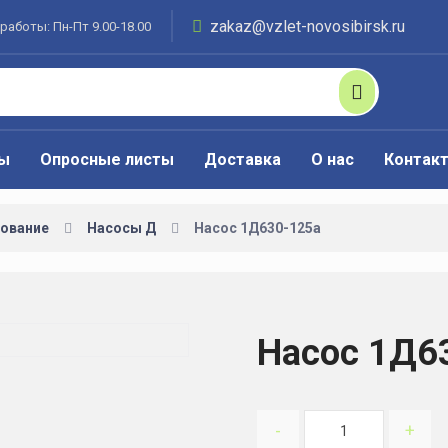
zakaz@vzlet-novosibirsk.ru
работы: Пн-Пт 9.00-18.00
ты
Опросные листы
Доставка
О нас
Контак
ование
Насосы Д
Насос 1Д630-125а
Насос 1Д6
-
+