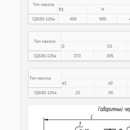
Тип насоса
B1
Н
1Д
630-125а
400
900
Тип насоса
D
D1
1Д
630-125а
370
335
Тип насоса
d1
d2
1Д
630-125а
22
28