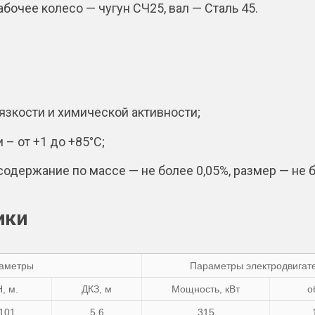
бочее колесо — чугун СЧ25, вал — Сталь 45.
язкости и химической активности;
– от +1 до +85°С;
держание по массе — не более 0,05%, размер — не б
ики
аметры
Параметры электродвигат
H, м.
ДКЗ, м
Мощность, кВт
о
101
5,6
315