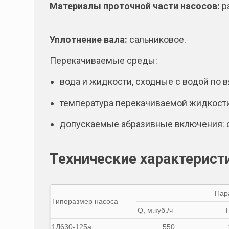
Материалы проточной части насосов:
ра
Уплотнение вала:
сальниковое.
Перекачиваемые среды:
вода и жидкости, сходные с водой по в
температура перекачиваемой жидкости 
допускаемые абразивные включения: со
Технические характерист
Пар
Типоразмер насоса
Q, м.куб./ч
1Д630-125а
550