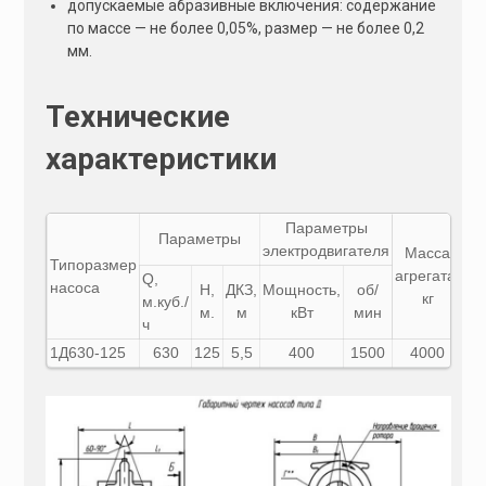
допускаемые абразивные включения: содержание
по массе — не более 0,05%, размер — не более 0,2
мм.
Технические
характеристики
Параметры
Параметры
электродвигателя
Масса
Типоразмер
агрегата,
Q,
насоса
H,
ДКЗ,
Мощность,
об/
кг
м.куб./
м.
м
кВт
мин
ч
1Д630-125
630
125
5,5
400
1500
4000