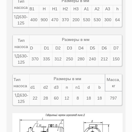
Размеры в мм
Тип
насоса
B1
Н
H1
H2
H3
A1
A2
A3
h
1Д
630-
400
900
470
370
200
530
530
300
64
125
Размеры в мм
Тип
насоса
D
D1
D2
D3
D4
D5
D6
D7
1Д
630-
370
335
312
250
280
240
212
150
125
Размеры в мм
Тип
Масса,
насоса
кг
d1
d2
d3
n
n1
d
b
1Д
630-
22
28
60
12
8
18
18
797
125