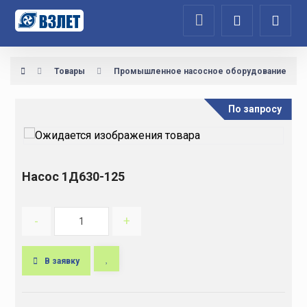
Товары
Промышленное насосное оборудование
По запросу
Насос 1Д630-125
-
+
В заявку
A
l