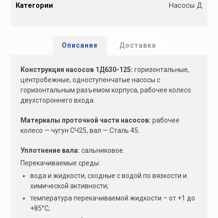
Категории
Насосы Д
t
e
r
n
Описание
Доставка
a
t
Конструкция насосов 1Д630-125:
горизонтальные,
i
центробежные, одноступен­чатые насосы с
v
горизонтальным разъемом корпуса, рабочее колесо
e
двухстороннего входа.
:
Материалы проточной части насосов:
рабочее
колесо — чугун СЧ25, вал — Сталь 45.
Уплотнение вала:
сальниковое.
Перекачиваемые среды:
вода и жидкости, сходные с водой по вязкости и
химической активности;
температура перекачиваемой жидкости – от +1 до
+85°С;