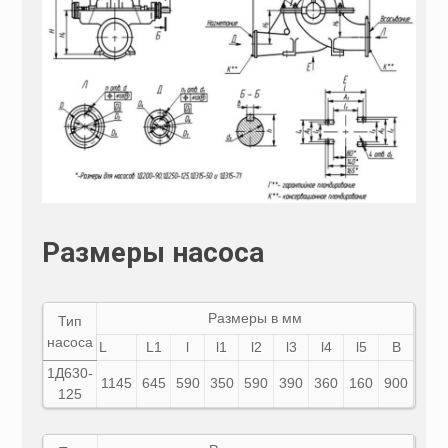
Размеры насоса
Размеры в мм
Тип
насоса
L
L1
l
l1
l2
l3
l4
l5
В
1Д
630-
1145
645
590
350
590
390
360
160
900
125