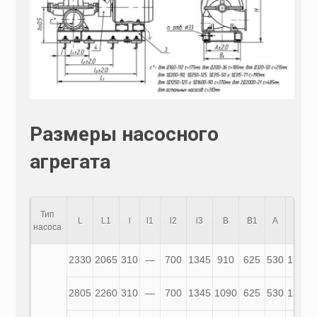
Размеры насосного
агрегата
Тип
L
L1
l
l1
l2
l3
B
B1
A
H
насоса
2330
2065
310
—
700
1345
910
625
530
1725
2805
2260
310
—
700
1345
1090
625
530
1265