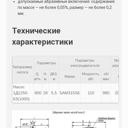
допускаемые абразивные включения: содержание
по массе — не более 0,05%, размер — не более 0,2
мм.
Технические
характеристики
Параметры
Масса
Параметры
электродвигателя
агрегата
Типоразмер
насоса
Q,
H,
ДКЗ,
Мощность,
об/
Марка
кг
м³/ч
м.
м
кВт
мин
Насос
1Д1250-
800
28
5,5
5АМ315S6
110
980
2045
63(1000)