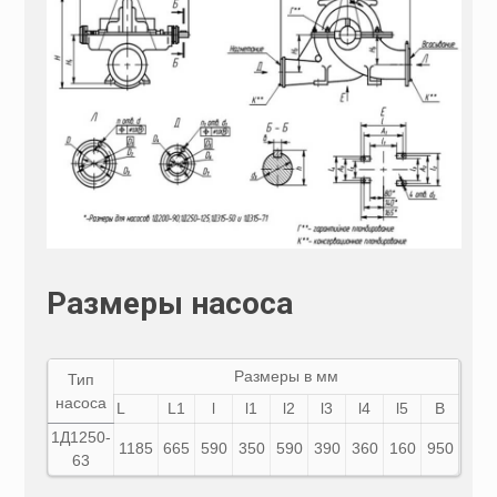
Размеры насоса
Размеры в мм
Тип
насоса
L
L1
l
l1
l2
l3
l4
l5
В
1Д
1250-
1185
665
590
350
590
390
360
160
950
63