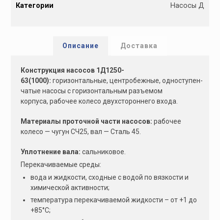
Категории
Насосы Д
t
e
r
n
Описание
Доставка
a
t
Конструкция насосов 1Д1250-
i
63(1000):
горизонтальные, центробежные, одноступен­
v
чатые насосы с горизонтальным разъемом
e
корпуса, рабочее колесо двухстороннего входа.
:
Материалы проточной части насосов:
рабочее
колесо — чугун СЧ25, вал — Сталь 45.
Уплотнение вала:
сальниковое.
Перекачиваемые среды:
вода и жидкости, сходные с водой по вязкости и
химической активности;
температура перекачиваемой жидкости – от +1 до
+85°С;