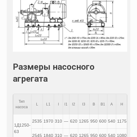
Размеры насосного
агрегата
Тип
L
L1
l
l1
l2
l3
B
B1
A
H
h
насоса
2535
1970
310
—
620
1265
950
600
540
1175
725
1Д1250-
63
2545
1840
310
—
620
1265
950
600
540
1080
725