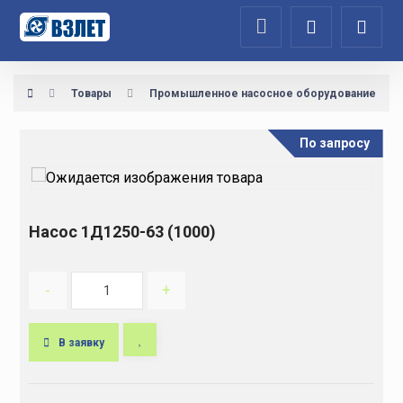
Товары
Промышленное насосное оборудование
По запросу
Насос 1Д1250-63 (1000)
-
+
В заявку
A
l