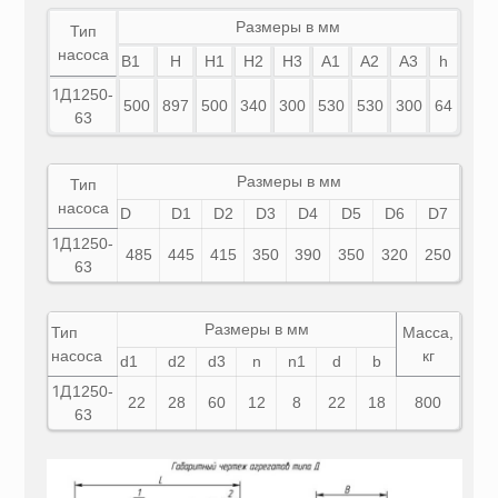
Размеры в мм
Тип
насоса
B1
Н
H1
H2
H3
A1
A2
A3
h
1Д
1250-
500
897
500
340
300
530
530
300
64
63
Размеры в мм
Тип
насоса
D
D1
D2
D3
D4
D5
D6
D7
1Д
1250-
485
445
415
350
390
350
320
250
63
Размеры в мм
Тип
Масса,
насоса
кг
d1
d2
d3
n
n1
d
b
1Д
1250-
22
28
60
12
8
22
18
800
63