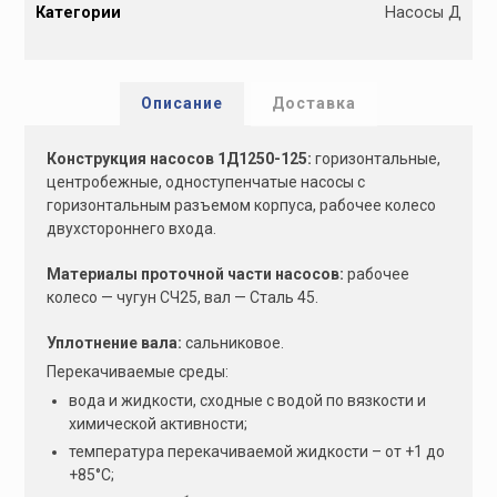
Категории
Насосы Д
t
e
r
n
Описание
Доставка
a
t
Конструкция насосов 1Д1250-125:
горизонтальные,
i
центробежные, одноступен­чатые насосы с
v
горизонтальным разъемом корпуса, рабочее колесо
e
двухстороннего входа.
:
Материалы проточной части насосов:
рабочее
колесо — чугун СЧ25, вал — Сталь 45.
Уплотнение вала:
сальниковое.
Перекачиваемые среды:
вода и жидкости, сходные с водой по вязкости и
химической активности;
температура перекачиваемой жидкости – от +1 до
+85°С;