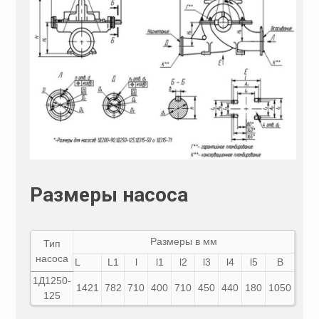
Размеры насоса
Размеры в мм
Тип
насоса
L
L1
l
l1
l2
l3
l4
l5
В
1Д
1250-
1421
782
710
400
710
450
440
180
1050
125