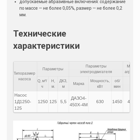
допускаемые абразивные включения: содержание
по массе — не более 0,05%, размер — не более 0,2
мм.
Технические
характеристики
Параметры
Масса
Параметры
электродвигателя
агрегат
Типоразмер
насоса
Q, м³/
H,
ДКЗ,
Мощность,
об/
Марка
кг
ч
м.
м
кВт
мин
Насос
ДАЗО4-
1Д1250-
1250
125
5,5
630
1450
4830
450Х-4М
125