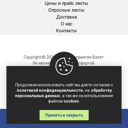
Цены и прайс листы
Опросные листы
Доставка
О нас
Контакты
Copyright © 2026 ОДО Предприятие Взлет.
Не является публичной офертой.
Карта сайта
Продолжая использовать сайт вы даёте согласие с
политикой конфиденциальности
, на
обработку
Политика конфиденциальности
персональных данных
, а так же на использование
Соглашение на обработку персональных данных
файлов
cookies
.
Принять и закрыть
Главная
Каталог
Написать
Позвонить