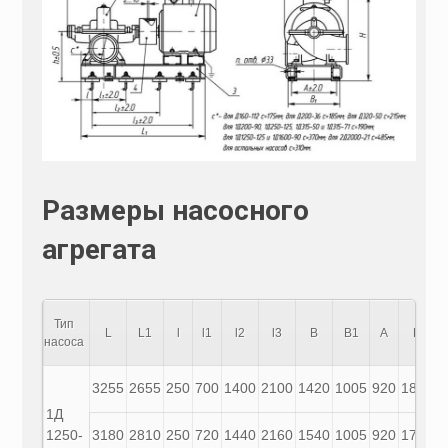
Размеры насосного
агрегата
Тип
L
L1
l
l1
l2
l3
B
B1
A
H
насоса
3255
2655
250
700
1400
2100
1420
1005
920
1835
8
1Д
1250-
3180
2810
250
720
1440
2160
1540
1005
920
1795
8