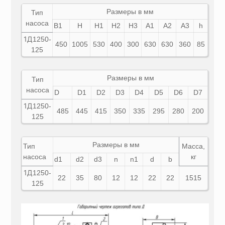
Размеры в мм
Тип
насоса
B1
Н
H1
H2
H3
A1
A2
A3
h
1Д
1250-
450
1005
530
400
300
630
630
360
85
125
Размеры в мм
Тип
насоса
D
D1
D2
D3
D4
D5
D6
D7
1Д
1250-
485
445
415
350
335
295
280
200
125
Размеры в мм
Тип
Масса,
насоса
кг
d1
d2
d3
n
n1
d
b
1Д
1250-
22
35
80
12
12
22
22
1515
125