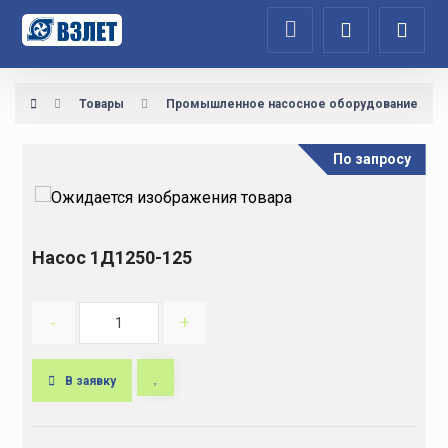
Товары
Промышленное насосное оборудование
По запросу
Насос 1Д1250-125
-
+
В заявку
A
l