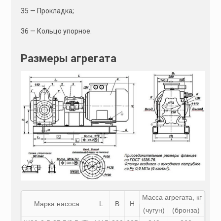
35 — Прокладка;
36 — Кольцо упорное.
Размеры агрегата
Масса агрегата, кг
Марка насоса
L
B
H
(чугун)
(бронза)