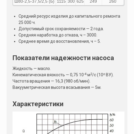
Ш80-2,5-37,5/2,5 (Б)
1115
300
625
249
260
Средний ресурс изделия до капитального ремонта
25 000 ч.
Допустимый срок сохраняемости — 2 года.
Средняя наработка до отказа, ч – 3000.
Среднее время до восстановления, ч – 5.
Показатели надежности насоса
Жидкость — масло.
-4
2
о
Кинематическая вязкость — 0,75 10
м
/с (10
ВУ).
Частота вращения — 16,3 (980 об/мин).
Вакууметрическая высота всасывания — 5м.
Характеристики