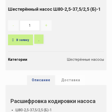
Шестерённый насос Ш80-2,5-37,5/2,5 (Б)-1
-
+
В заявку
A
l
Категории
Шестерённые насосы
t
e
r
n
Описание
Доставка
a
t
i
Расшифровка кодировки насоса
v
e
Ш80-2,5-37,5/2,5 (Б)-1